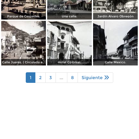
Parque de Cespedes.
Una calle.
Jardín Álvaro Obregón
Calle Juarez. ( Circulada el 22 de Diciembre de 1942 ).
Hotel Colonial.
Calle Mexico.
1
2
3
...
8
Siguiente