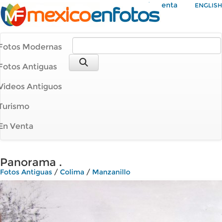
Mi Cuenta
ENGLISH
Fotos Modernas
Fotos Antiguas
Videos Antiguos
Turismo
En Venta
Panorama .
Fotos Antiguas
/
Colima
/
Manzanillo