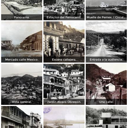
Panorama.
Estacion del Ferrocarril.
Muelle de Pemex, ( Circulada el 21 de Septiembre de 1962 ).
Mercado calle Mexico.
Escena callejera.
Entrada a la audiencia.
Vista general.
Jardin Alvaro Obregon.
Una calle.