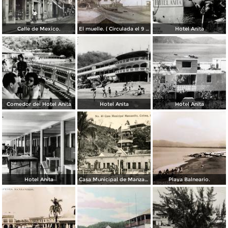
Calle de Mexico.
El muelle. ( Circulada el 9 de Septiembre de 1913 ).
Hotel Anita
Comedor del Hotel Anita
Hotel Anita
Hotel Anita
Hotel Anita
Casa Municipal de Manzanillo
Playa Balneario.