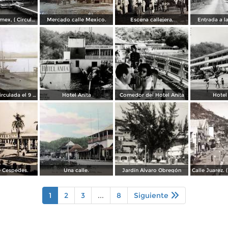
Muelle de Pemex, ( Circulada el 21 de Septiembre de 1962 ).
Mercado calle Mexico.
Escena callejera.
Entrada a l
El muelle. ( Circulada el 9 de Septiembre de 1913 ).
Hotel Anita
Comedor del Hotel Anita
Hotel
 Cespedes.
Una calle.
Jardín Álvaro Obregón
1
2
3
...
8
Siguiente