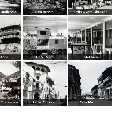
a audiencia.
Vista general.
Jardin Alvaro Obregon.
 Anita
Hotel Anita
Hotel Anita
Calle Juarez. ( Circulada el 22 de Diciembre de 1942 ).
Hotel Colonial.
Calle Mexico.