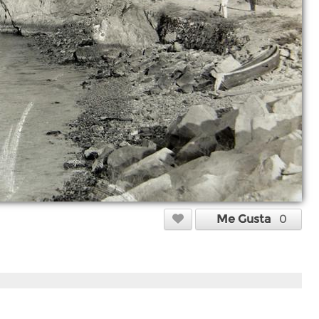
Me Gusta
0