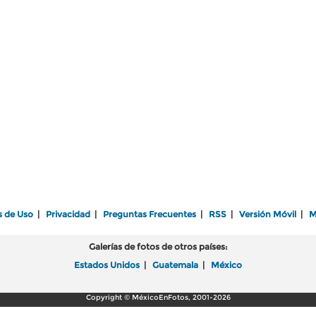
s de Uso
|
Privacidad
|
Preguntas Frecuentes
|
RSS
|
Versión Móvil
|
M
Galerías de fotos de otros países:
Estados Unidos
|
Guatemala
|
México
Copyright © MéxicoEnFotos, 2001-2026