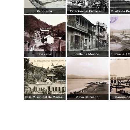
Panorama.
Estacion del Ferrocarril.
Una calle.
Calle de Mexico.
Casa Municipal de Manzanillo
Playa Balneario.
Parque de