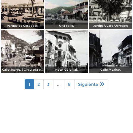
Parque de Cespedes.
Una calle.
Jardín Álvaro Obregón
Calle Juarez. ( Circulada el 22 de Diciembre de 1942 ).
Hotel Colonial.
Calle Mexico.
1
2
3
...
8
Siguiente