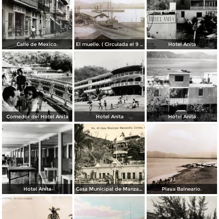
Calle de Mexico.
El muelle. ( Circulada el 9 de Septiembre de 1913 ).
Hotel Anita
Comedor del Hotel Anita
Hotel Anita
Hotel Anita
Hotel Anita
Casa Municipal de Manzanillo
Playa Balneario.