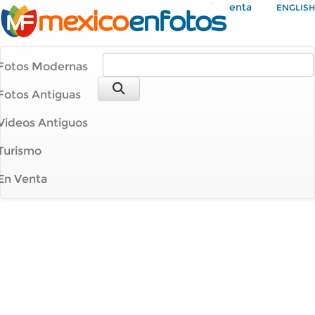
Mi Cuenta
ENGLISH
Fotos Modernas
Fotos Antiguas
Videos Antiguos
Turismo
En Venta