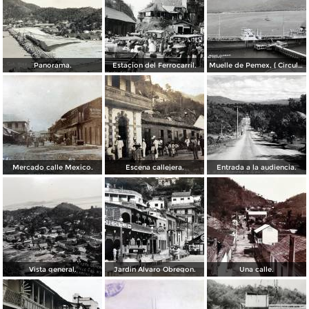
Panorama.
Estacion del Ferrocarril.
Muelle de Pemex, ( Circulada el 21 de Septiembre de 1962 ).
Mercado calle Mexico.
Escena callejera.
Entrada a la audiencia.
Vista general.
Jardin Alvaro Obregon.
Una calle.