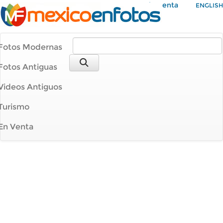
Mi Cuenta
ENGLISH
Fotos Modernas
Fotos Antiguas
Videos Antiguos
Turismo
En Venta