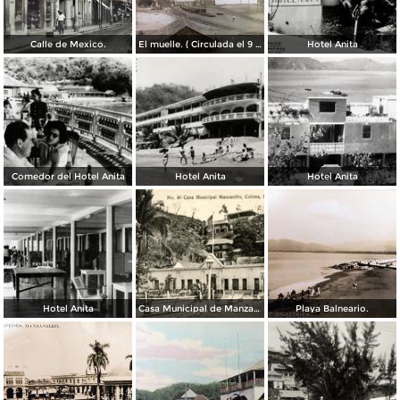
Calle de Mexico.
El muelle. ( Circulada el 9 de Septiembre de 1913 ).
Hotel Anita
Comedor del Hotel Anita
Hotel Anita
Hotel Anita
Hotel Anita
Casa Municipal de Manzanillo
Playa Balneario.