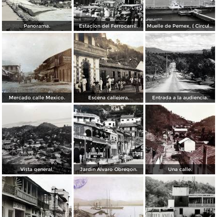
Panorama.
Estacion del Ferrocarril.
Muelle de Pemex, ( Circulada el 21 de Septiembre de 1962 ).
Mercado calle Mexico.
Escena callejera.
Entrada a la audiencia.
Vista general.
Jardin Alvaro Obregon.
Una calle.