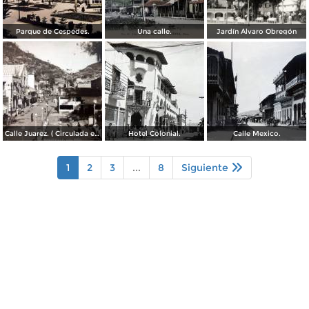
Parque de Cespedes.
Una calle.
Jardín Álvaro Obregón
Calle Juarez. ( Circulada el 22 de Diciembre de 1942 ).
Hotel Colonial.
Calle Mexico.
1
2
3
...
8
Siguiente