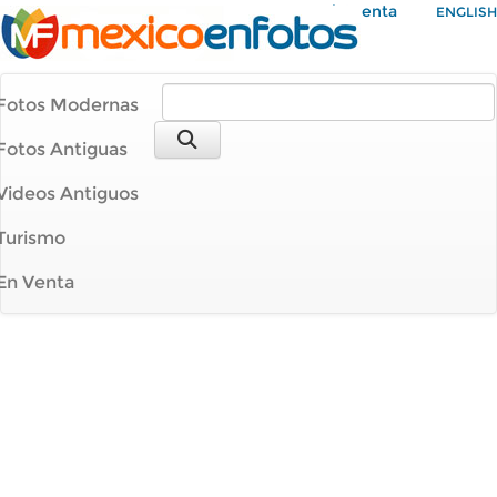
Mi Cuenta
ENGLISH
Fotos Modernas
Fotos Antiguas
Videos Antiguos
Turismo
En Venta