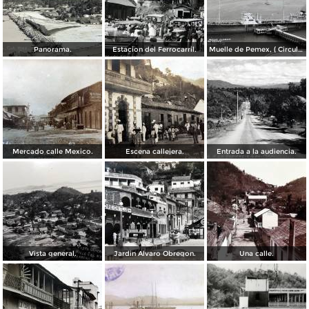
Panorama.
Estacion del Ferrocarril.
Muelle de Pemex, ( Circulada el 21 de Septiembre de 1962 ).
Mercado calle Mexico.
Escena callejera.
Entrada a la audiencia.
Vista general.
Jardin Alvaro Obregon.
Una calle.