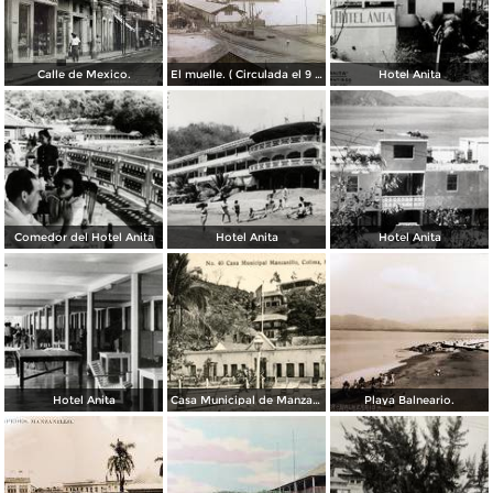
Calle de Mexico.
El muelle. ( Circulada el 9 de Septiembre de 1913 ).
Hotel Anita
Comedor del Hotel Anita
Hotel Anita
Hotel Anita
Hotel Anita
Casa Municipal de Manzanillo
Playa Balneario.