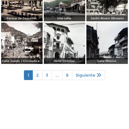
Parque de Cespedes.
Una calle.
Jardín Álvaro Obregón
Calle Juarez. ( Circulada el 22 de Diciembre de 1942 ).
Hotel Colonial.
Calle Mexico.
1
2
3
...
8
Siguiente