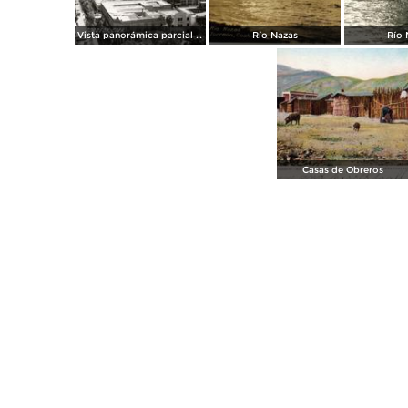
Vista panorámica parcial de Torreón
Río Nazas
Río 
Casas de Obreros