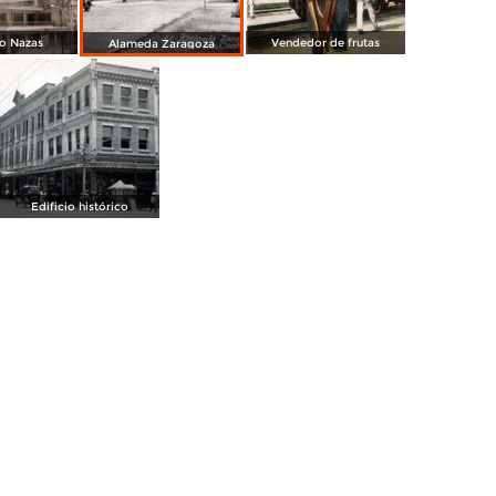
ío Nazas
Vendedor de frutas
Alameda Zaragoza
Edificio histórico