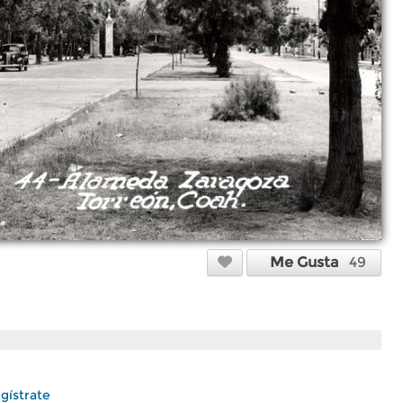
Me Gusta
49
gístrate