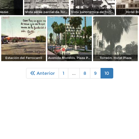
Nazas
Vista aérea parcial de Torreón
Vista panorámica de Torreón
Hotel R
Estación del Ferrocarril
Avenida Morelos, Plaza Principal
Torreón. Hotel Plaza
Anterior
1
...
8
9
10