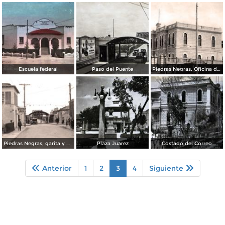
Escuela federal
Paso del Puente
Piedras Negras, Oficina de Correos
Piedras Negras, garita y puente
Plaza Juarez
Costado del Correo
Anterior
1
2
3
4
Siguiente