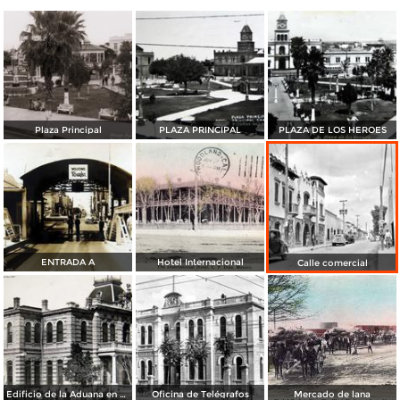
Plaza Principal
PLAZA PRINCIPAL
PLAZA DE LOS HEROES
ENTRADA A
Hotel Internacional
Calle comercial
Edificio de la Aduana en Piedras Negras Coahuila
Oficina de Telégrafos
Mercado de lana