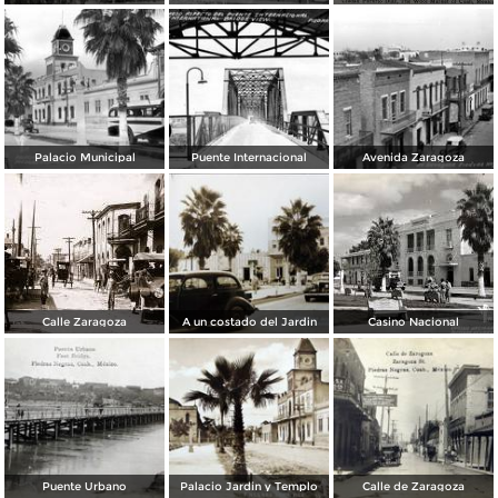
Palacio Municipal
Puente Internacional
Avenida Zaragoza
Calle Zaragoza
A un costado del Jardin
Casino Nacional
Puente Urbano
Palacio Jardin y Templo
Calle de Zaragoza