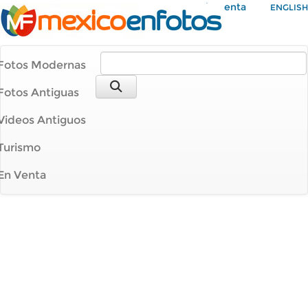
Mi Cuenta
ENGLISH
Fotos Modernas
Fotos Antiguas
Videos Antiguos
Turismo
En Venta