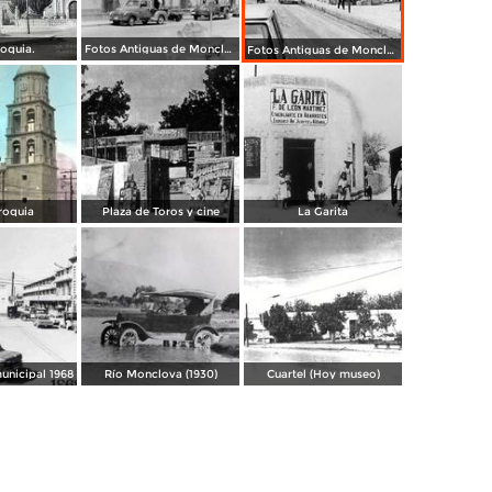
roquia.
Fotos Antiguas de Monclova
Fotos Antiguas de Monclova
roquia
Plaza de Toros y cine
La Garita
unicipal 1968
Río Monclova (1930)
Cuartel (Hoy museo)