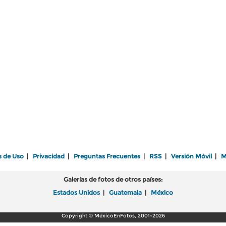
s de Uso
|
Privacidad
|
Preguntas Frecuentes
|
RSS
|
Versión Móvil
|
M
Galerías de fotos de otros países:
Estados Unidos
|
Guatemala
|
México
Copyright © MéxicoEnFotos, 2001-2026