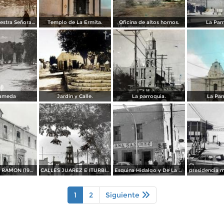
Ermita de Nuestra Señora de Zapopán.
Templo de La Ermita.
Oficina de altos hornos.
La Par
lameda
Jardin y Calle.
La parroquia.
La Par
FELIX SAENZ RAMON (1927)
CALLES JUAREZ E ITURBIDE
Esquina Hidalgo y De La Fuente
presidencia m
1
2
Siguiente