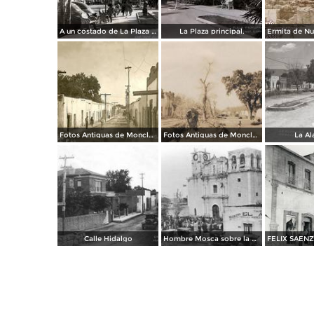
A un costado de La Plaza principal.
La Plaza principal.
Fotos Antiguas de Monclova
Fotos Antiguas de Monclova
La A
Calle Hidalgo
Hombre Mosca sobre la Parroquia de Santiago Apostol