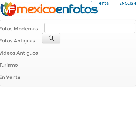
Mi Cuenta
ENGLISH
Fotos Modernas
Fotos Antiguas
Videos Antiguos
Turismo
En Venta