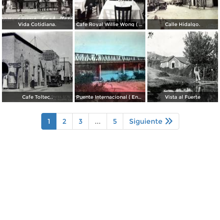
Vida Cotidiana.
Cafe Royal Willie Wong ( Circulada el 3 de Agosto de 1942 ).
Calle Hidalgo.
Cafe Toltec..
Puente Internacional ( Enviada el 4 de Mayo de 1945 ).
Vista al Fuerte
1
2
3
...
5
Siguiente