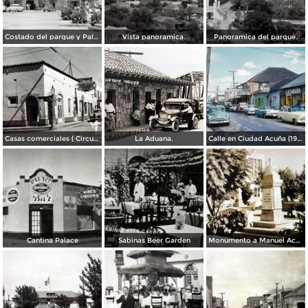
Costado del parque y Palacio Municipal
Vista panoramica.
Panoramica del parque.
Casas comerciales ( Circulada el 27 de Diciembre de 1959 ).
La Aduana.
Calle en Ciudad Acuña (1956)
Cantina Palace
Sabinas Beer Garden
Monumento a Manuel Acuna.