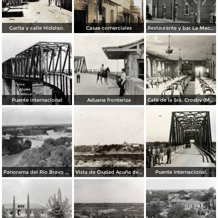
Garita y calle Hidalgo.
Casas comerciales
Restaurante y bar La Macarena
Puente internacional
Aduana fronteriza
Café de la Sra. Crosby (Mrs. Crosby´s Café)
Panorama del Río Bravo y puente internacional
Vista de Ciudad Acuña desde el puente internacional a Eagle Pass, Texas
Puente Internacional.