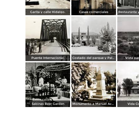
Garita y calle Hidalgo.
Casas comerciales
Puente Internacional.
Costado del parque y Palacio Municipal
Vista pa
Sabinas Beer Garden
Monumento a Manuel Acuna.
Vida Co