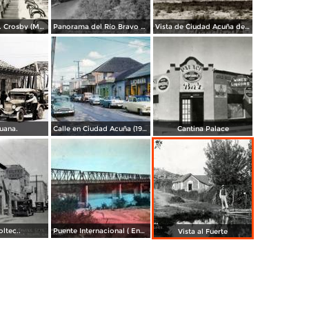
Café de la Sra. Crosby (Mrs. Crosby´s Café)
Panorama del Río Bravo y puente internacional
Vista de Ciudad Acuña desde el puente internacional a Eagle Pass, Texas
uana.
Calle en Ciudad Acuña (1956)
Cantina Palace
oltec..
Puente Internacional ( Enviada el 4 de Mayo de 1945 ).
Vista al Fuerte