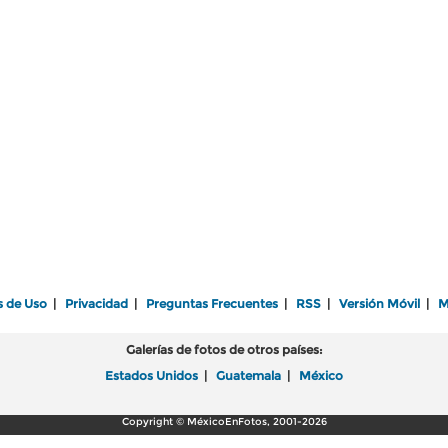
s de Uso
|
Privacidad
|
Preguntas Frecuentes
|
RSS
|
Versión Móvil
|
M
Galerías de fotos de otros países:
Estados Unidos
|
Guatemala
|
México
Copyright © MéxicoEnFotos, 2001-2026