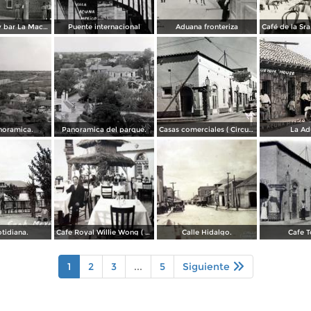
Restaurante y bar La Macarena
Puente internacional
Aduana fronteriza
noramica.
Panoramica del parque.
Casas comerciales ( Circulada el 27 de Diciembre de 1959 ).
La Ad
tidiana.
Cafe Royal Willie Wong ( Circulada el 3 de Agosto de 1942 ).
Calle Hidalgo.
Cafe T
1
2
3
...
5
Siguiente