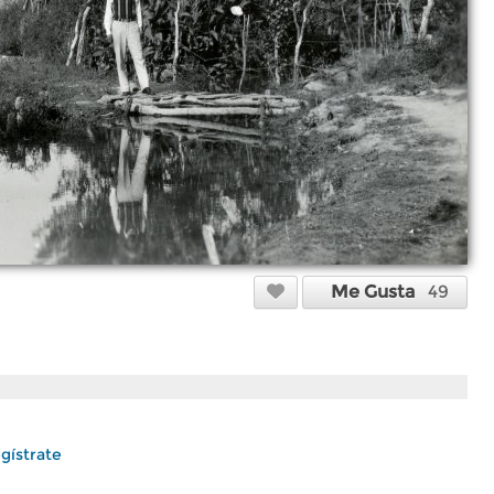
Me Gusta
49
gístrate