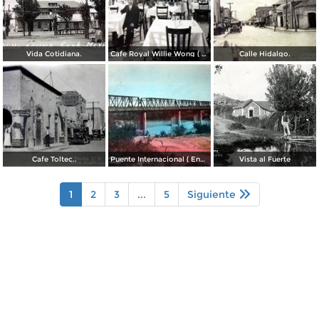
Vida Cotidiana.
Cafe Royal Willie Wong ( Circulada el 3 de Agosto de 1942 ).
Calle Hidalgo.
Cafe Toltec..
Puente Internacional ( Enviada el 4 de Mayo de 1945 ).
Vista al Fuerte
1
2
3
...
5
Siguiente