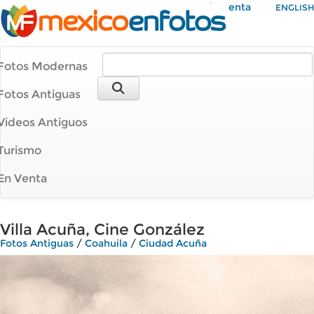
Mi Cuenta
ENGLISH
Fotos Modernas
Fotos Antiguas
Videos Antiguos
Turismo
En Venta
Villa Acuña, Cine González
Fotos Antiguas
/
Coahuila
/
Ciudad Acuña