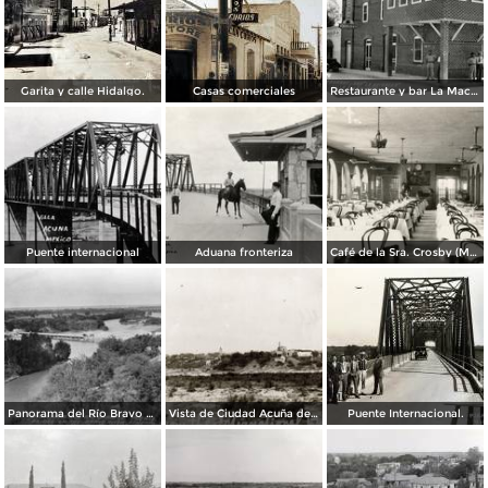
Garita y calle Hidalgo.
Casas comerciales
Restaurante y bar La Macarena
Puente internacional
Aduana fronteriza
Café de la Sra. Crosby (Mrs. Crosby´s Café)
Panorama del Río Bravo y puente internacional
Vista de Ciudad Acuña desde el puente internacional a Eagle Pass, Texas
Puente Internacional.