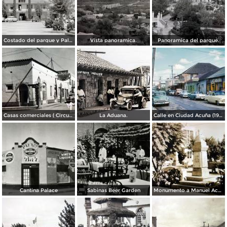
Costado del parque y Palacio Municipal
Vista panoramica.
Panoramica del parque.
Casas comerciales ( Circulada el 27 de Diciembre de 1959 ).
La Aduana.
Calle en Ciudad Acuña (1956)
Cantina Palace
Sabinas Beer Garden
Monumento a Manuel Acuna.