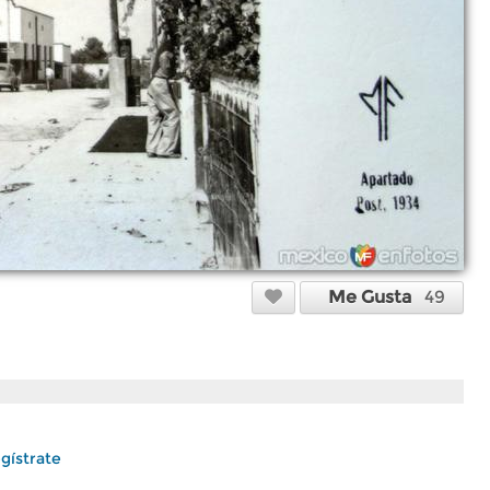
Me Gusta
49
gístrate