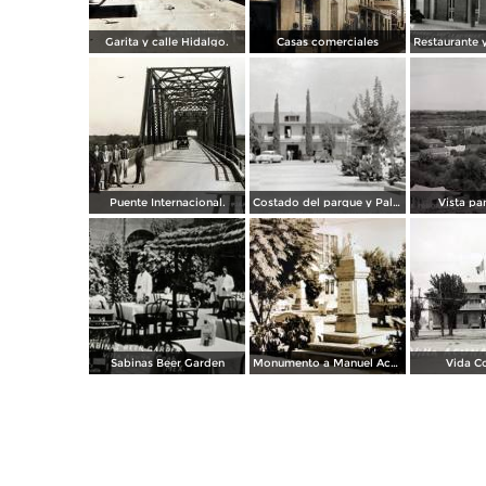
Garita y calle Hidalgo.
Casas comerciales
Puente Internacional.
Costado del parque y Palacio Municipal
Vista pa
Sabinas Beer Garden
Monumento a Manuel Acuna.
Vida Co