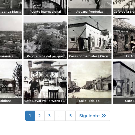
Restaurante y bar La Macarena
Puente internacional
Aduana fronteriza
noramica.
Panoramica del parque.
Casas comerciales ( Circulada el 27 de Diciembre de 1959 ).
La Ad
tidiana.
Cafe Royal Willie Wong ( Circulada el 3 de Agosto de 1942 ).
Calle Hidalgo.
Cafe T
1
2
3
...
5
Siguiente