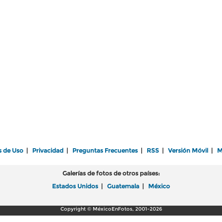
s de Uso
|
Privacidad
|
Preguntas Frecuentes
|
RSS
|
Versión Móvil
|
M
Galerías de fotos de otros países:
Estados Unidos
|
Guatemala
|
México
Copyright © MéxicoEnFotos, 2001-2026