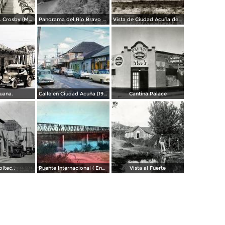
Café de la Sra. Crosby (Mrs. Crosby´s Café)
Panorama del Río Bravo y puente internacional
Vista de Ciudad Acuña desde el puente internacional a Eagle Pass, Texas
uana.
Calle en Ciudad Acuña (1956)
Cantina Palace
oltec..
Puente Internacional ( Enviada el 4 de Mayo de 1945 ).
Vista al Fuerte