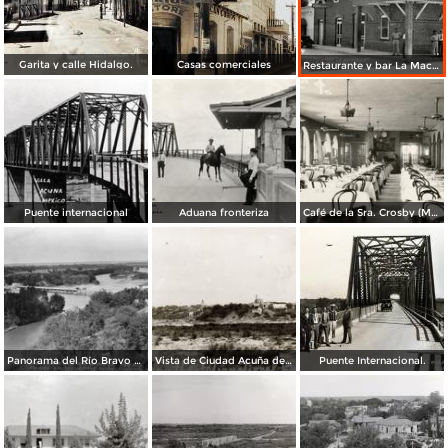
Garita y calle Hidalgo.
Casas comerciales
Restaurante y bar La Macarena
Puente internacional
Aduana fronteriza
Café de la Sra. Crosby (Mrs. Crosby´s Café)
Panorama del Río Bravo y puente internacional
Vista de Ciudad Acuña desde el puente internacional a Eagle Pass, Texas
Puente Internacional.