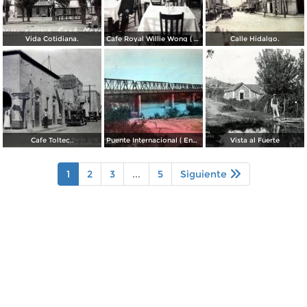
Vida Cotidiana.
Cafe Royal Willie Wong ( Circulada el 3 de Agosto de 1942 ).
Calle Hidalgo.
Cafe Toltec..
Puente Internacional ( Enviada el 4 de Mayo de 1945 ).
Vista al Fuerte
1
2
3
...
5
Siguiente