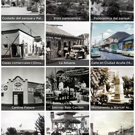
Costado del parque y Palacio Municipal
Vista panoramica.
Panoramica del parque.
Casas comerciales ( Circulada el 27 de Diciembre de 1959 ).
La Aduana.
Calle en Ciudad Acuña (1956)
Cantina Palace
Sabinas Beer Garden
Monumento a Manuel Acuna.