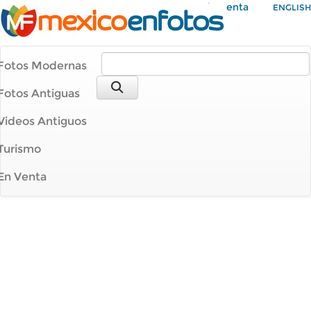
Mi Cuenta
ENGLISH
Fotos Modernas
Fotos Antiguas
Videos Antiguos
Turismo
En Venta