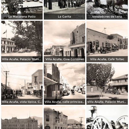
La Macarena Patio
La Garita
Vendedores de Lena
Villa Acuña, Palacio Municipal
Villa Acuña, Cine González
Villa Acuña, Café Toltec
Villa Acuña, vista típica, Café Crosby, 1930
Villa Acuña, calle principal, 1949
Villa Acuña, Palacio Municipal, 1932