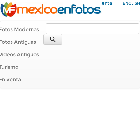
Mi Cuenta
ENGLISH
Fotos Modernas
Fotos Antiguas
Videos Antiguos
Turismo
En Venta