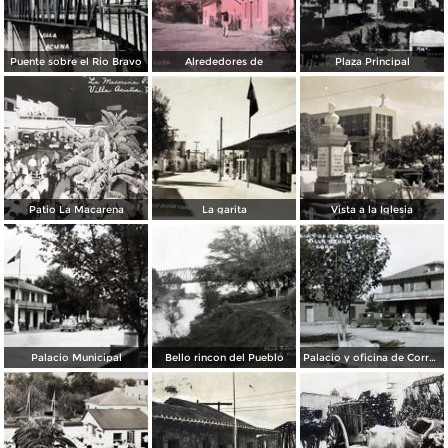
Puente sobre el Rio Bravo
Alrededores de
Plaza Principal
Patio La Macarena
La garita
Vista a la Iglesia
Palacio Municipal
Bello rincon del Pueblo
Palacio y oficina de Correos