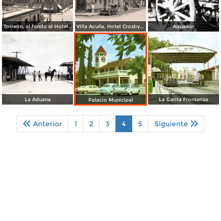
Torreón, al fondo el Hotel Salvador, 1928
Villa Acuña, Hotel Crosby, 1927
Aguador
La Aduana
La Garita Fronteriza
Palacio Municipal
Anterior
1
2
3
4
5
Siguiente