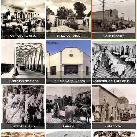
Comedor Crosby
Plaza de Toros
Calle Hidalgo
Puente Internacional
Edificio Carta Blanca
Comedor del Café de la Señora Crosby
Jarabe Tapatío
Carreta
Café Toltec