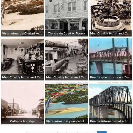
Vista aérea de Ciudad Acuña
Tienda de José A. Romo
Mrs. Crosby Hotel and Café
Mrs. Crosby Hotel and Café
Mrs. Crosby Hotel and Café
Puente que conduce a Del Río, Texas
Calle de Hidalgo
Vista aérea del puente internacional y Villa Acuña
Puente internacional entre Del Río, Texas y Villa Acuña, Coahuila