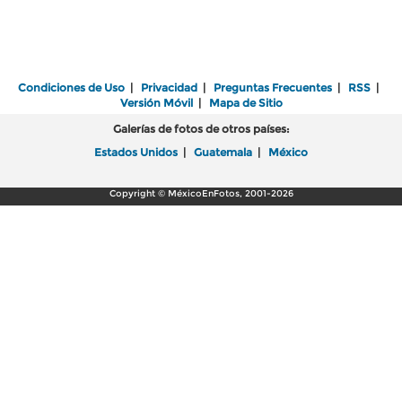
Condiciones de Uso
|
Privacidad
|
Preguntas Frecuentes
|
RSS
|
Versión Móvil
|
Mapa de Sitio
Galerías de fotos de otros países:
Estados Unidos
|
Guatemala
|
México
Copyright © MéxicoEnFotos, 2001-2026