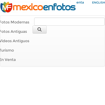
Mi Cuenta
ENGLISH
Fotos Modernas
Fotos Antiguas
Videos Antiguos
Turismo
En Venta