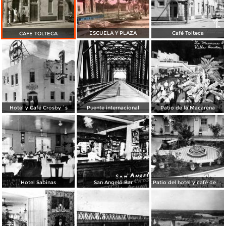
ESCUELA Y PLAZA
Café Tolteca
CAFE TOLTECA
Hotel y Café Crosby´s
Puente internacional
Patio de la Macarena
Hotel Sabinas
San Angelo Bar
Patio del hotel y café de Mrs. Crosby