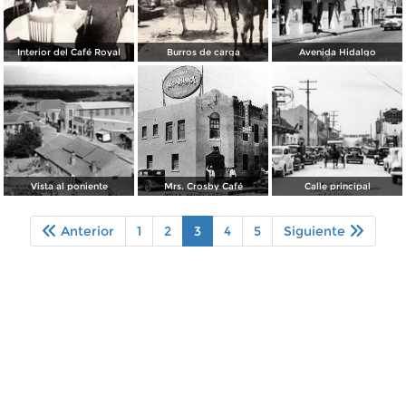
Interior del Café Royal
Burros de carga
Avenida Hidalgo
Vista al poniente
Mrs. Crosby Café
Calle principal
Anterior
1
2
3
4
5
Siguiente