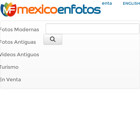
Mi Cuenta
ENGLISH
Fotos Modernas
Fotos Antiguas
Videos Antiguos
Turismo
En Venta