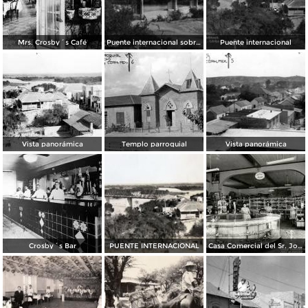
Mrs. Crosby´s Café
Puente internacional sobre el Río Bravo
Puente internacional
Vista panorámica
Templo parroquial
Vista panorámica
Crosby´s Bar
PUENTE INTERNACIONAL
Casa Comercial del Sr. José M. Ramón (ca. 1950)