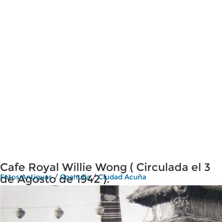
Cafe Royal Willie Wong ( Circulada el 3
de Agosto de 1942 ).
Fotos Antiguas
/
Coahuila
/
Ciudad Acuña