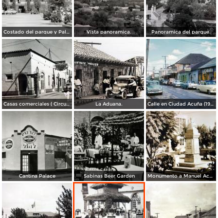
Costado del parque y Palacio Municipal
Vista panoramica.
Panoramica del parque.
Casas comerciales ( Circulada el 27 de Diciembre de 1959 ).
La Aduana.
Calle en Ciudad Acuña (1956)
Cantina Palace
Sabinas Beer Garden
Monumento a Manuel Acuna.