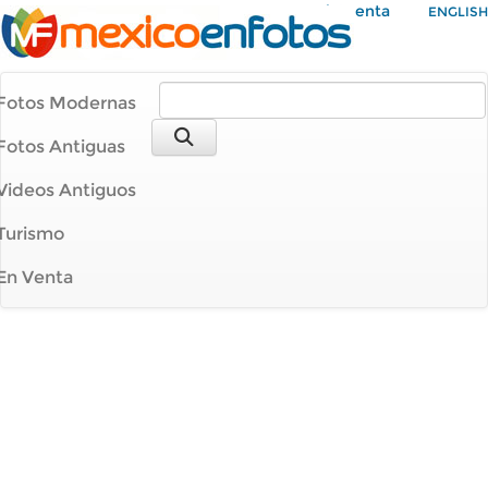
Mi Cuenta
ENGLISH
Fotos Modernas
Fotos Antiguas
Videos Antiguos
Turismo
En Venta