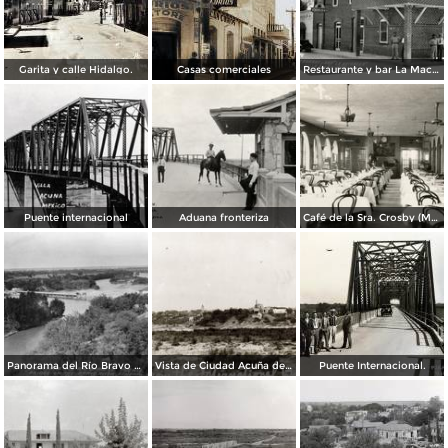
Garita y calle Hidalgo.
Casas comerciales
Restaurante y bar La Macarena
Puente internacional
Aduana fronteriza
Café de la Sra. Crosby (Mrs. Crosby´s Café)
Panorama del Río Bravo y puente internacional
Vista de Ciudad Acuña desde el puente internacional a Eagle Pass, Texas
Puente Internacional.