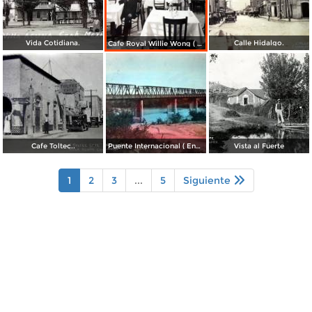
Vida Cotidiana.
Calle Hidalgo.
Cafe Royal Willie Wong ( Circulada el 3 de Agosto de 1942 ).
Cafe Toltec..
Puente Internacional ( Enviada el 4 de Mayo de 1945 ).
Vista al Fuerte
1
2
3
...
5
Siguiente