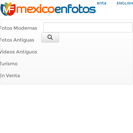
Mi Cuenta
ENGLISH
Fotos Modernas
Fotos Antiguas
Videos Antiguos
Turismo
En Venta