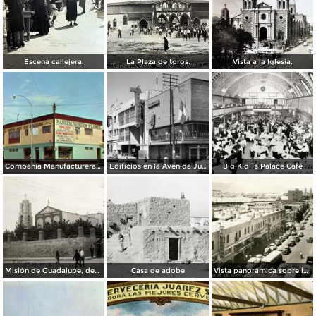
Escena callejera.
La Plaza de toros.
Vista a la Iglesia.
Compañía Manufacturera Plamex, en el cruce de Insurgentes y Paraguay
Edificios en la Avenida Juárez
Big Kid´s Palace Café
Misión de Guadalupe, depúes de la toma de Ciudad Juárez, durante la Revolución Mexicana
Casa de adobe
Vista panorámica sobre la Avenida 16 de Septiembre