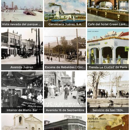
Vista nevada del parque El Chamizal
Cervecería Juárez, S.A.
Café del hotel Green Lantern Inn
Avenida Juarez.
Escena de Rebeldes ( Circulada el 8 de Diciembre de 1913 ).
Tienda La Ciudad de París
Interior de Rialto Bar
Avenida 16 de Septiembre
Servicio de taxi 1924.