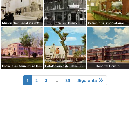
Misión de Guadalupe (1924)
Hotel Rio Bravo
Café Globe, propietarios Mooney & Hanlan
Escuela de Agricultura Hermanos Escobar
Instalaciones del Canal 5 XEJ TV
Hospital General
1
2
3
...
26
Siguiente