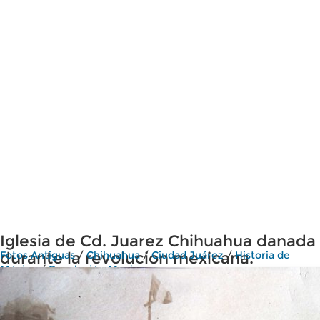
Iglesia de Cd. Juarez Chihuahua danada
durante la revolucion mexicana.
Fotos Antiguas
/
Chihuahua
/
Ciudad Juárez
/
Historia de
México
/
Revolución Mexicana