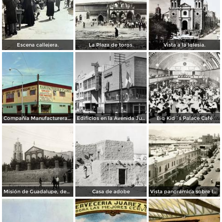
Escena callejera.
La Plaza de toros.
Vista a la Iglesia.
Compañía Manufacturera Plamex, en el cruce de Insurgentes y Paraguay
Edificios en la Avenida Juárez
Big Kid´s Palace Café
Misión de Guadalupe, depúes de la toma de Ciudad Juárez, durante la Revolución Mexicana
Casa de adobe
Vista panorámica sobre la Avenida 16 de Septiembre