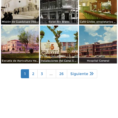
Misión de Guadalupe (1924)
Hotel Rio Bravo
Café Globe, propietarios Mooney & Hanlan
Escuela de Agricultura Hermanos Escobar
Instalaciones del Canal 5 XEJ TV
Hospital General
1
2
3
...
26
Siguiente