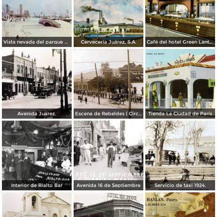
Vista nevada del parque El Chamizal
Cervecería Juárez, S.A.
Café del hotel Green Lantern Inn
Avenida Juarez.
Escena de Rebeldes ( Circulada el 8 de Diciembre de 1913 ).
Tienda La Ciudad de París
Interior de Rialto Bar
Avenida 16 de Septiembre
Servicio de taxi 1924.