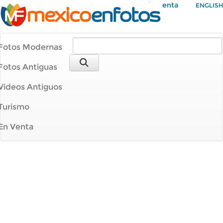
Mi Cuenta
ENGLISH
Fotos Modernas
Fotos Antiguas
Videos Antiguos
Turismo
En Venta