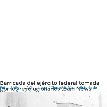
Barricada del ejército federal tomada
por los revolucionarios (Bain News
Fotos Antiguas
/
Chihuahua
/
Ciudad Juárez
/
Historia de
México
/
Revolución Mexicana
Service, c. 1911)