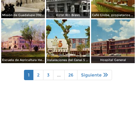
Misión de Guadalupe (1924)
Hotel Rio Bravo
Café Globe, propietarios Mooney & Hanlan
Escuela de Agricultura Hermanos Escobar
Instalaciones del Canal 5 XEJ TV
Hospital General
1
2
3
...
26
Siguiente