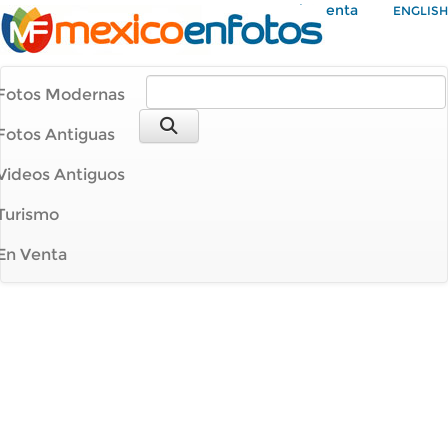
Mi Cuenta
ENGLISH
Fotos Modernas
Fotos Antiguas
Videos Antiguos
Turismo
En Venta