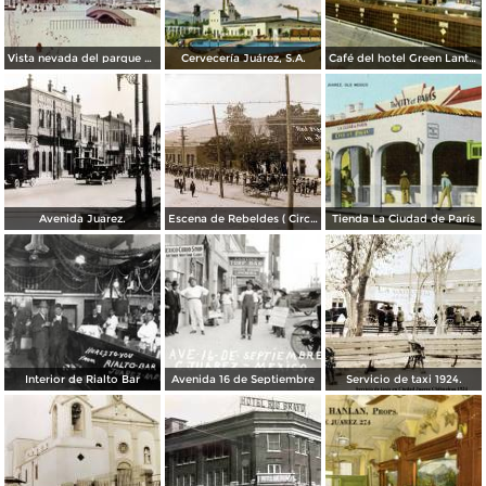
Vista nevada del parque El Chamizal
Cervecería Juárez, S.A.
Café del hotel Green Lantern Inn
Avenida Juarez.
Escena de Rebeldes ( Circulada el 8 de Diciembre de 1913 ).
Tienda La Ciudad de París
Interior de Rialto Bar
Avenida 16 de Septiembre
Servicio de taxi 1924.