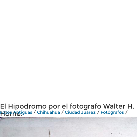
El Hipodromo por el fotografo Walter H.
Horne.
Fotos Antiguas
/
Chihuahua
/
Ciudad Juárez
/
Fotógrafos
/
Walter H. Horne