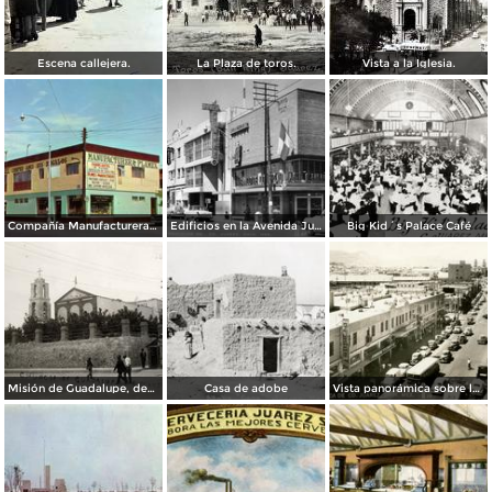
Escena callejera.
La Plaza de toros.
Vista a la Iglesia.
Compañía Manufacturera Plamex, en el cruce de Insurgentes y Paraguay
Edificios en la Avenida Juárez
Big Kid´s Palace Café
Misión de Guadalupe, depúes de la toma de Ciudad Juárez, durante la Revolución Mexicana
Casa de adobe
Vista panorámica sobre la Avenida 16 de Septiembre