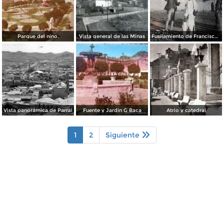
Parque del nino.
Vista general de las Minas
Fusilamiento de Francisco Villa en Parral Chihuahua
Vista panorámica de Parral
Fuente y Jardin G Baca
Atrio y catedral
1
2
Siguiente