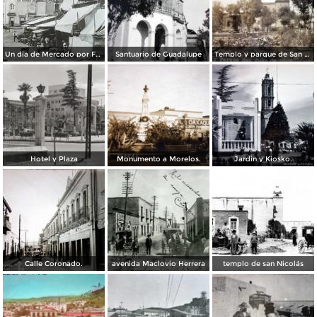
Un dia de Mercado por Fotógrafo Winfield Scott.
Santuario de Guadalupe
Templo y parque de San Juan de Dios..
Hotel y Plaza
Monumento a Morelos.
Jardin y Kiosko.
Calle Coronado.
avenida Maclovio Herrera
templo de san Nicolás