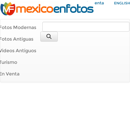
Mi Cuenta
ENGLISH
Fotos Modernas
Fotos Antiguas
Videos Antiguos
Turismo
En Venta