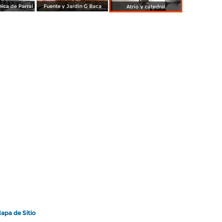
ica de Parral
Fuente y Jardin G Baca
Atrio y catedral
apa de Sitio