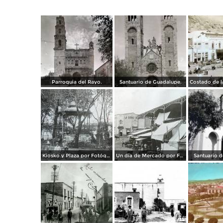
Parroquia del Rayo.
Santuario de Guadalupe.
Kiosko y Plaza por Fotógrafo Winfield Scott.
Un dia de Mercado por Fotógrafo Winfield Scott.
Santuario 