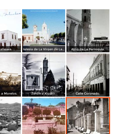
allejera.
Iglesia de La Virgen de La Soledad Hidalgo del Parral, Chihuahua 1958
Atrio de La Parroquia.
a Morelos.
Jardin y Kiosko.
Calle Coronado.