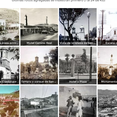
Últimas fotos agregadas se muestran primero (1 al 24 de 43):
Costado de la plaza principal.
Motel Camino Real
Vista de la iglesia de San Juan de Dios.
Escena c
de Guadalupe
Templo y parque de San Juan de Dios..
Hotel y Plaza
Monumento 