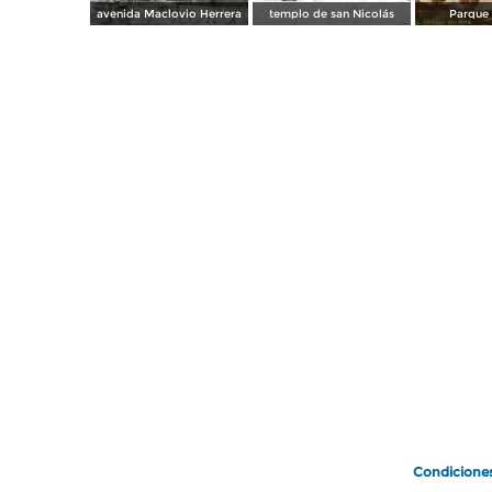
avenida Maclovio Herrera
templo de san Nicolás
Parque 
Condicione