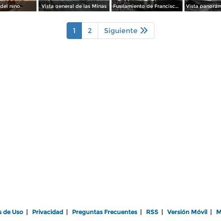
del nino.
Vista general de las Minas
Fusilamiento de Francisco Villa en Parral Chihuahua
Vista panorám
1
2
Siguiente
s de Uso
|
Privacidad
|
Preguntas Frecuentes
|
RSS
|
Versión Móvil
|
M