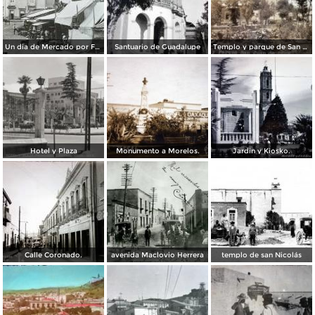
Un dia de Mercado por Fotógrafo Winfield Scott.
Santuario de Guadalupe
Templo y parque de San Juan de Dios..
Hotel y Plaza
Monumento a Morelos.
Jardin y Kiosko.
Calle Coronado.
avenida Maclovio Herrera
templo de san Nicolás