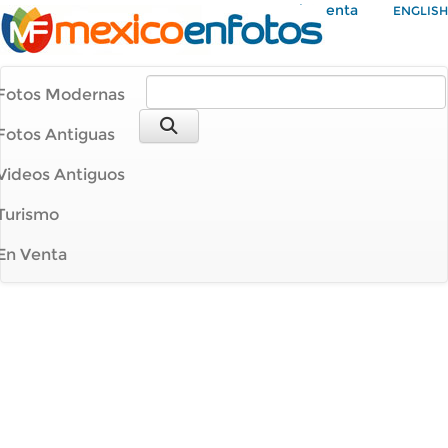
Mi Cuenta
ENGLISH
Fotos Modernas
Fotos Antiguas
Videos Antiguos
Turismo
En Venta