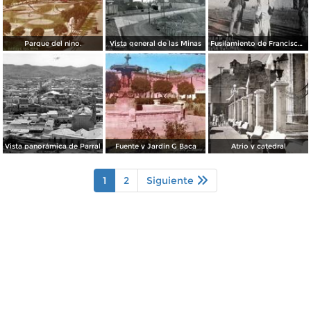
Parque del nino.
Vista general de las Minas
Fusilamiento de Francisco Villa en Parral Chihuahua
Vista panorámica de Parral
Fuente y Jardin G Baca
Atrio y catedral
1
2
Siguiente