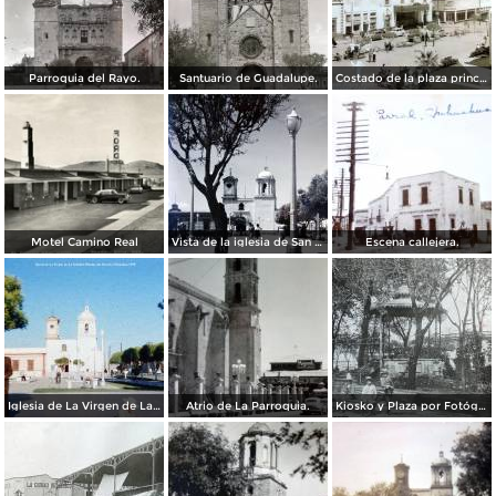
Parroquia del Rayo.
Santuario de Guadalupe.
Costado de la plaza principal.
Motel Camino Real
Vista de la iglesia de San Juan de Dios.
Escena callejera.
Iglesia de La Virgen de La Soledad Hidalgo del Parral, Chihuahua 1958
Atrio de La Parroquia.
Kiosko y Plaza por Fotógrafo Winfield Scott.