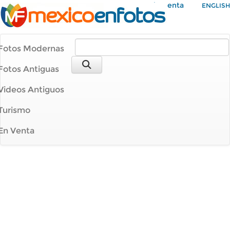
Mi Cuenta
ENGLISH
Fotos Modernas
Fotos Antiguas
Videos Antiguos
Turismo
En Venta