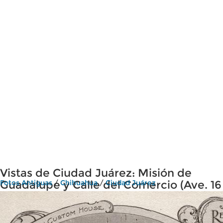
Vistas de Ciudad Juárez: Misión de
Guadalupe y Calle del Comercio (Ave. 16
Fotos Antiguas
/
Chihuahua
/
Ciudad Juárez
de Septiembre)