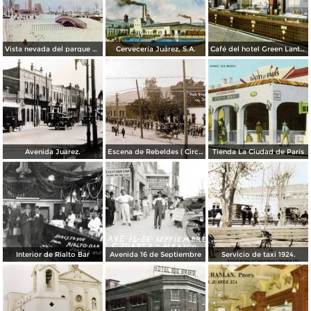
Vista nevada del parque El Chamizal
Cervecería Juárez, S.A.
Café del hotel Green Lantern Inn
Avenida Juarez.
Escena de Rebeldes ( Circulada el 8 de Diciembre de 1913 ).
Tienda La Ciudad de París
Interior de Rialto Bar
Avenida 16 de Septiembre
Servicio de taxi 1924.