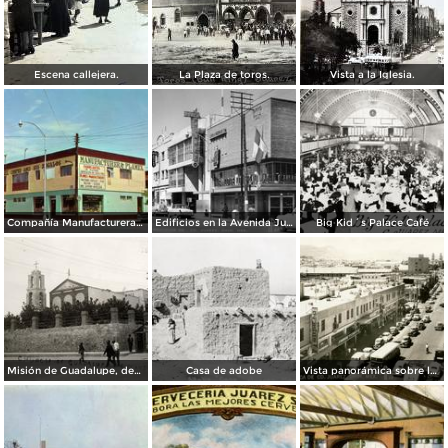
Escena callejera.
La Plaza de toros.
Vista a la Iglesia.
Compañía Manufacturera Plamex, en el cruce de Insurgentes y Paraguay
Edificios en la Avenida Juárez
Big Kid´s Palace Café
Misión de Guadalupe, depúes de la toma de Ciudad Juárez, durante la Revolución Mexicana
Casa de adobe
Vista panorámica sobre la Avenida 16 de Septiembre