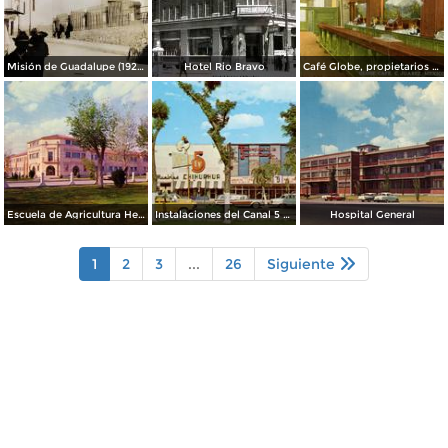
Misión de Guadalupe (1924)
Hotel Rio Bravo
Café Globe, propietarios Mooney & Hanlan
Escuela de Agricultura Hermanos Escobar
Instalaciones del Canal 5 XEJ TV
Hospital General
1
2
3
...
26
Siguiente