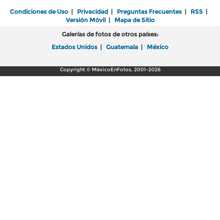
Condiciones de Uso
|
Privacidad
|
Preguntas Frecuentes
|
RSS
|
Versión Móvil
|
Mapa de Sitio
Galerías de fotos de otros países:
Estados Unidos
|
Guatemala
|
México
Copyright © MéxicoEnFotos, 2001-2026