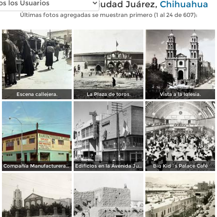
Fotos antiguas de Ciudad Juárez,
Chihuahua
Últimas fotos agregadas se muestran primero (1 al 24 de 607):
Escena callejera.
La Plaza de toros.
Vista a la Iglesia.
Compañía Manufacturera Plamex, en el cruce de Insurgentes y Paraguay
Edificios en la Avenida Juárez
Big Kid´s Palace Café