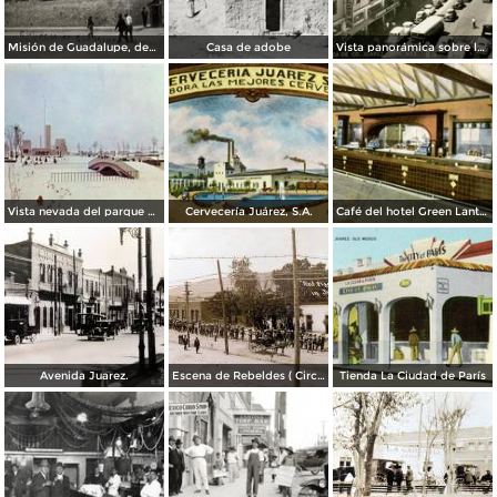
Misión de Guadalupe, depúes de la toma de Ciudad Juárez, durante la Revolución Mexicana
Casa de adobe
Vista panorámica sobre la Avenida 16 de Septiembre
Vista nevada del parque El Chamizal
Cervecería Juárez, S.A.
Café del hotel Green Lantern Inn
Avenida Juarez.
Escena de Rebeldes ( Circulada el 8 de Diciembre de 1913 ).
Tienda La Ciudad de París