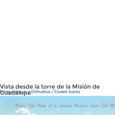
Vista desde la torre de la Misión de
Guadalupe
Fotos Antiguas
/
Chihuahua
/
Ciudad Juárez