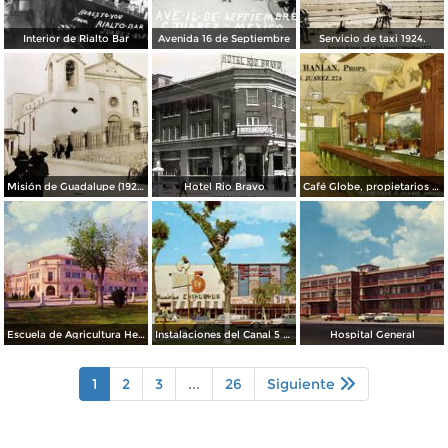
Interior de Rialto Bar
Avenida 16 de Septiembre
Servicio de taxi 1924.
Misión de Guadalupe (1924)
Hotel Rio Bravo
Café Globe, propietarios Mooney & Hanlan
Escuela de Agricultura Hermanos Escobar
Instalaciones del Canal 5 XEJ TV
Hospital General
1
2
3
...
26
Siguiente