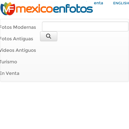
Mi Cuenta
ENGLISH
Fotos Modernas
Fotos Antiguas
Videos Antiguos
Turismo
En Venta