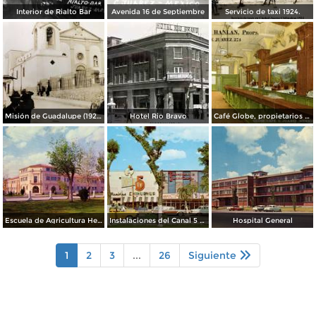
Interior de Rialto Bar
Avenida 16 de Septiembre
Servicio de taxi 1924.
Misión de Guadalupe (1924)
Hotel Rio Bravo
Café Globe, propietarios Mooney & Hanlan
Escuela de Agricultura Hermanos Escobar
Instalaciones del Canal 5 XEJ TV
Hospital General
1
2
3
...
26
Siguiente