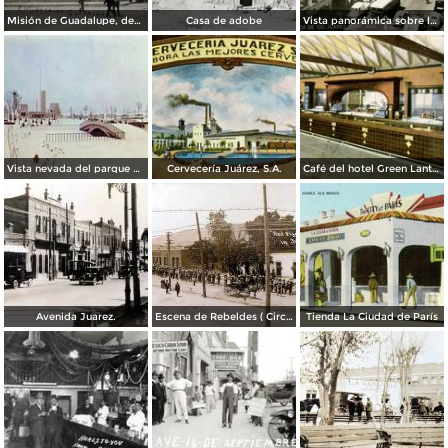
Misión de Guadalupe, depúes de la toma de Ciudad Juárez, durante la Revolución Mexicana
Casa de adobe
Vista panorámica sobre la Avenida 16 de Septiembre
Vista nevada del parque El Chamizal
Cervecería Juárez, S.A.
Café del hotel Green Lantern Inn
Avenida Juarez.
Escena de Rebeldes ( Circulada el 8 de Diciembre de 1913 ).
Tienda La Ciudad de París