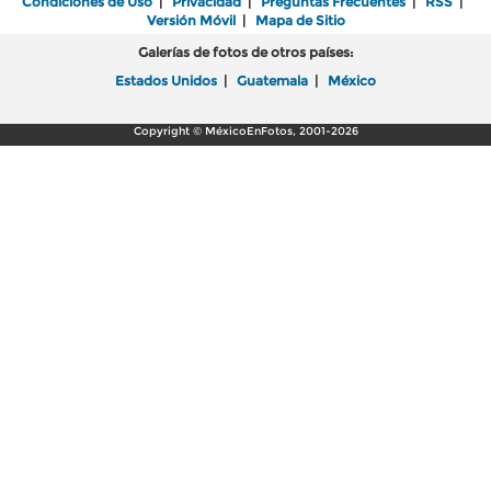
Condiciones de Uso
|
Privacidad
|
Preguntas Frecuentes
|
RSS
|
Versión Móvil
|
Mapa de Sitio
Galerías de fotos de otros países:
Estados Unidos
|
Guatemala
|
México
Copyright © MéxicoEnFotos, 2001-2026