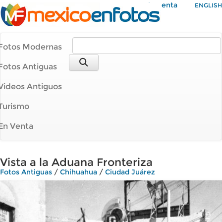
Mi Cuenta
ENGLISH
Fotos Modernas
Fotos Antiguas
Videos Antiguos
Turismo
En Venta
Vista a la Aduana Fronteriza
Fotos Antiguas
/
Chihuahua
/
Ciudad Juárez