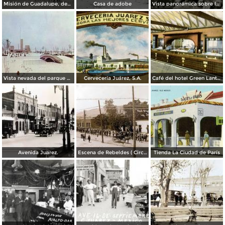
Misión de Guadalupe, depúes de la toma de Ciudad Juárez, durante la Revolución Mexicana
Casa de adobe
Vista panorámica sobre la Avenida 16 de Septiembre
Vista nevada del parque El Chamizal
Cervecería Juárez, S.A.
Café del hotel Green Lantern Inn
Avenida Juarez.
Escena de Rebeldes ( Circulada el 8 de Diciembre de 1913 ).
Tienda La Ciudad de París