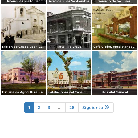
Interior de Rialto Bar
Avenida 16 de Septiembre
Servicio de taxi 1924.
Misión de Guadalupe (1924)
Hotel Rio Bravo
Café Globe, propietarios Mooney & Hanlan
Escuela de Agricultura Hermanos Escobar
Instalaciones del Canal 5 XEJ TV
Hospital General
1
2
3
...
26
Siguiente