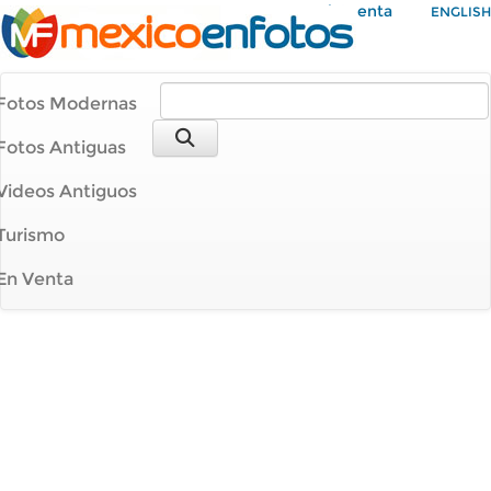
Mi Cuenta
ENGLISH
Fotos Modernas
Fotos Antiguas
Videos Antiguos
Turismo
En Venta