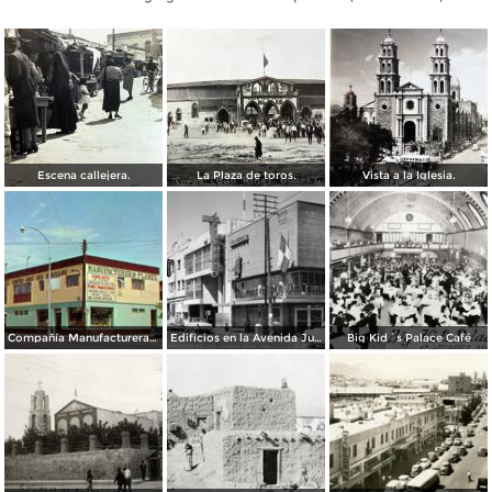
Escena callejera.
La Plaza de toros.
Vista a la Iglesia.
Compañía Manufacturera Plamex, en el cruce de Insurgentes y Paraguay
Edificios en la Avenida Juárez
Big Kid´s Palace Café