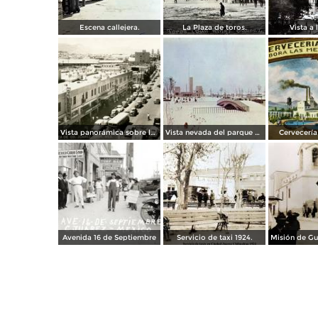
Escena callejera.
La Plaza de toros.
Vista a l
Vista panorámica sobre la Avenida 16 de Septiembre
Vista nevada del parque El Chamizal
Cervecería 
Avenida 16 de Septiembre
Servicio de taxi 1924.