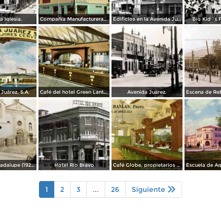
a Iglesia.
Compañía Manufacturera Plamex, en el cruce de Insurgentes y Paraguay
Edificios en la Avenida Juárez
Big Kid´s 
Juárez, S.A.
Café del hotel Green Lantern Inn
Avenida Juarez.
Misión de Guadalupe (1924)
Hotel Rio Bravo
Café Globe, propietarios Mooney & Hanlan
1
2
3
...
26
Siguiente