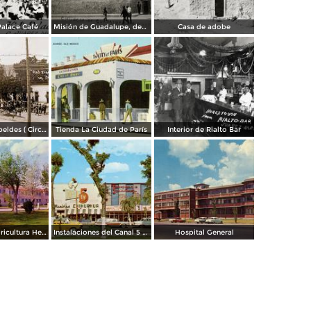
Palace Café
Misión de Guadalupe, depúes de la toma de Ciudad Juárez, durante la Revolución Mexicana
Casa de adobe
Escena de Rebeldes ( Circulada el 8 de Diciembre de 1913 ).
Tienda La Ciudad de París
Interior de Rialto Bar
Escuela de Agricultura Hermanos Escobar
Instalaciones del Canal 5 XEJ TV
Hospital General