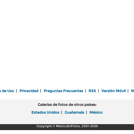
s de Uso
|
Privacidad
|
Preguntas Frecuentes
|
RSS
|
Versión Móvil
|
M
Galerías de fotos de otros países:
Estados Unidos
|
Guatemala
|
México
Copyright © MéxicoEnFotos, 2001-2026