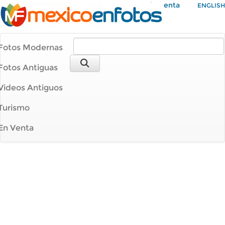
Mi Cuenta
ENGLISH
Fotos Modernas
Fotos Antiguas
Videos Antiguos
Turismo
En Venta