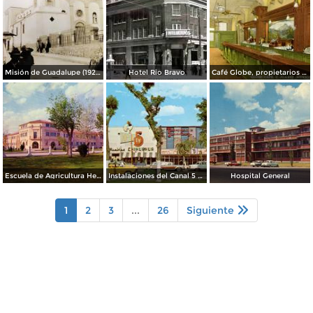
Misión de Guadalupe (1924)
Hotel Rio Bravo
Café Globe, propietarios Mooney & Hanlan
Escuela de Agricultura Hermanos Escobar
Instalaciones del Canal 5 XEJ TV
Hospital General
1
2
3
...
26
Siguiente