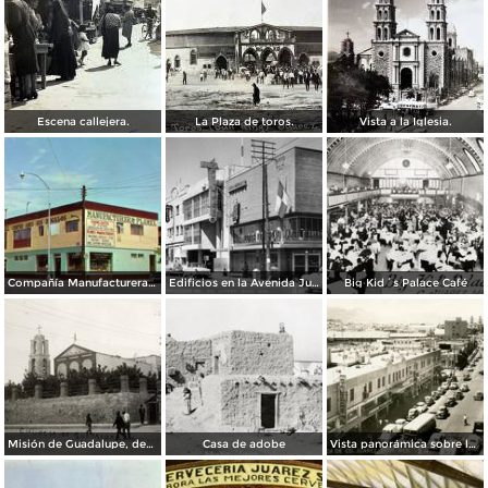
Escena callejera.
La Plaza de toros.
Vista a la Iglesia.
Compañía Manufacturera Plamex, en el cruce de Insurgentes y Paraguay
Edificios en la Avenida Juárez
Big Kid´s Palace Café
Misión de Guadalupe, depúes de la toma de Ciudad Juárez, durante la Revolución Mexicana
Casa de adobe
Vista panorámica sobre la Avenida 16 de Septiembre