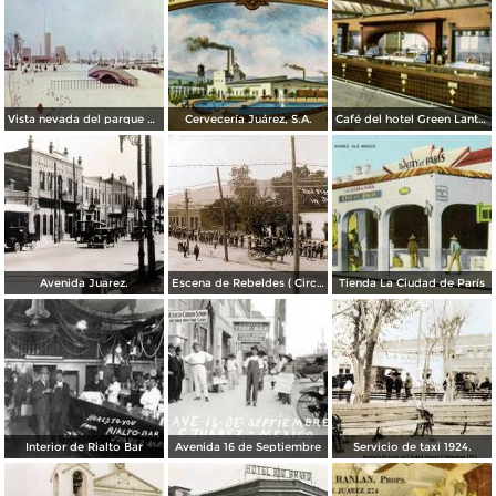
Vista nevada del parque El Chamizal
Cervecería Juárez, S.A.
Café del hotel Green Lantern Inn
Avenida Juarez.
Escena de Rebeldes ( Circulada el 8 de Diciembre de 1913 ).
Tienda La Ciudad de París
Interior de Rialto Bar
Avenida 16 de Septiembre
Servicio de taxi 1924.