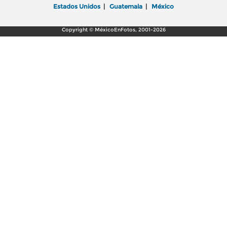
Estados Unidos
|
Guatemala
|
México
Copyright © MéxicoEnFotos, 2001-2026