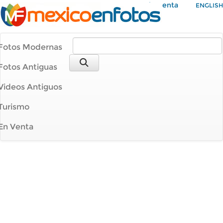
Mi Cuenta
ENGLISH
Fotos Modernas
Fotos Antiguas
Videos Antiguos
Turismo
En Venta