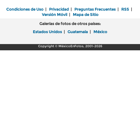
Condiciones de Uso
|
Privacidad
|
Preguntas Frecuentes
|
RSS
|
Versión Móvil
|
Mapa de Sitio
Galerías de fotos de otros países:
Estados Unidos
|
Guatemala
|
México
Copyright © MéxicoEnFotos, 2001-2026