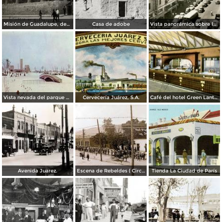
Misión de Guadalupe, depúes de la toma de Ciudad Juárez, durante la Revolución Mexicana
Casa de adobe
Vista panorámica sobre la Avenida 16 de Septiembre
Vista nevada del parque El Chamizal
Cervecería Juárez, S.A.
Café del hotel Green Lantern Inn
Avenida Juarez.
Escena de Rebeldes ( Circulada el 8 de Diciembre de 1913 ).
Tienda La Ciudad de París