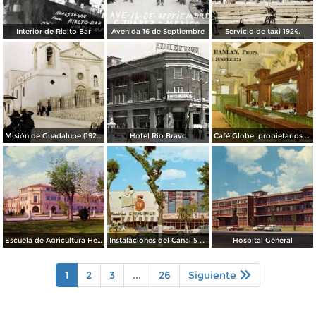
Interior de Rialto Bar
Avenida 16 de Septiembre
Servicio de taxi 1924.
Misión de Guadalupe (1924)
Hotel Rio Bravo
Café Globe, propietarios Mooney & Hanlan
Escuela de Agricultura Hermanos Escobar
Instalaciones del Canal 5 XEJ TV
Hospital General
1
2
3
...
26
Siguiente