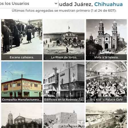
Fotos antiguas de Ciudad Juárez,
Chihuahua
Últimas fotos agregadas se muestran primero (1 al 24 de 607):
Escena callejera.
La Plaza de toros.
Vista a la Iglesia.
Compañía Manufacturera Plamex, en el cruce de Insurgentes y Paraguay
Edificios en la Avenida Juárez
Big Kid´s Palace Café