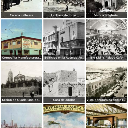
Escena callejera.
La Plaza de toros.
Vista a la Iglesia.
Compañía Manufacturera Plamex, en el cruce de Insurgentes y Paraguay
Edificios en la Avenida Juárez
Big Kid´s Palace Café
Misión de Guadalupe, depúes de la toma de Ciudad Juárez, durante la Revolución Mexicana
Casa de adobe
Vista panorámica sobre la Avenida 16 de Septiembre