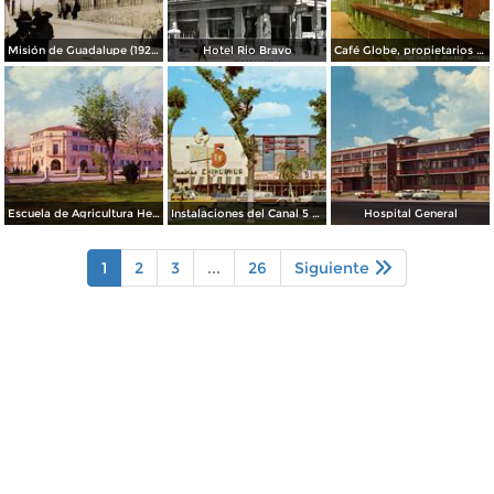
Misión de Guadalupe (1924)
Hotel Rio Bravo
Café Globe, propietarios Mooney & Hanlan
Escuela de Agricultura Hermanos Escobar
Instalaciones del Canal 5 XEJ TV
Hospital General
1
2
3
...
26
Siguiente