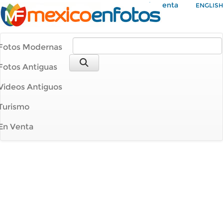
Mi Cuenta
ENGLISH
Fotos Modernas
Fotos Antiguas
Videos Antiguos
Turismo
En Venta