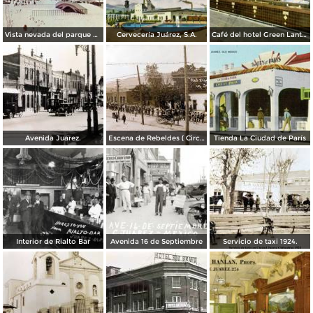
Vista nevada del parque El Chamizal
Cervecería Juárez, S.A.
Café del hotel Green Lantern Inn
Avenida Juarez.
Escena de Rebeldes ( Circulada el 8 de Diciembre de 1913 ).
Tienda La Ciudad de París
Interior de Rialto Bar
Avenida 16 de Septiembre
Servicio de taxi 1924.