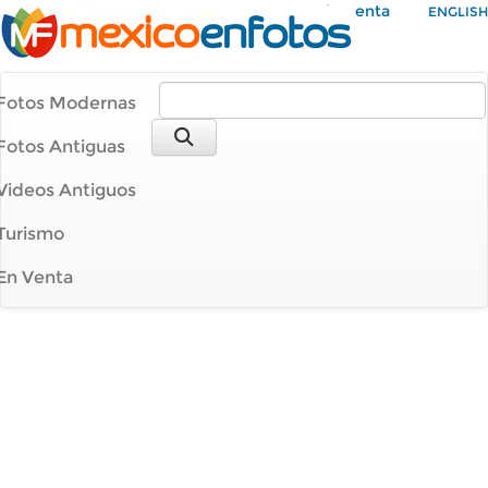
Mi Cuenta
ENGLISH
Fotos Modernas
Fotos Antiguas
Videos Antiguos
Turismo
En Venta