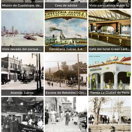
Misión de Guadalupe, depúes de la toma de Ciudad Juárez, durante la Revolución Mexicana
Casa de adobe
Vista panorámica sobre la Avenida 16 de Septiembre
Vista nevada del parque El Chamizal
Cervecería Juárez, S.A.
Café del hotel Green Lantern Inn
Avenida Juarez.
Escena de Rebeldes ( Circulada el 8 de Diciembre de 1913 ).
Tienda La Ciudad de París