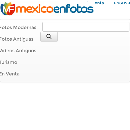
Mi Cuenta
ENGLISH
Fotos Modernas
Fotos Antiguas
Videos Antiguos
Turismo
En Venta