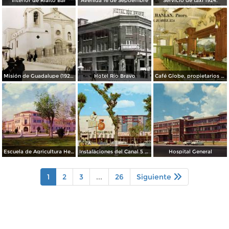
Interior de Rialto Bar
Avenida 16 de Septiembre
Servicio de taxi 1924.
Misión de Guadalupe (1924)
Hotel Rio Bravo
Café Globe, propietarios Mooney & Hanlan
Escuela de Agricultura Hermanos Escobar
Instalaciones del Canal 5 XEJ TV
Hospital General
1
2
3
...
26
Siguiente