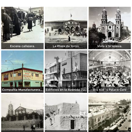
Escena callejera.
La Plaza de toros.
Vista a la Iglesia.
Compañía Manufacturera Plamex, en el cruce de Insurgentes y Paraguay
Edificios en la Avenida Juárez
Big Kid´s Palace Café