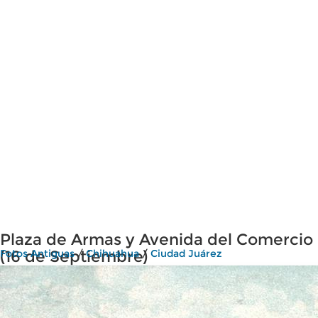
Plaza de Armas y Avenida del Comercio
(16 de Septiembre)
Fotos Antiguas
/
Chihuahua
/
Ciudad Juárez