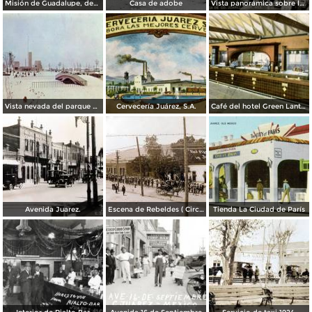
Misión de Guadalupe, depúes de la toma de Ciudad Juárez, durante la Revolución Mexicana
Casa de adobe
Vista panorámica sobre la Avenida 16 de Septiembre
Vista nevada del parque El Chamizal
Cervecería Juárez, S.A.
Café del hotel Green Lantern Inn
Avenida Juarez.
Escena de Rebeldes ( Circulada el 8 de Diciembre de 1913 ).
Tienda La Ciudad de París