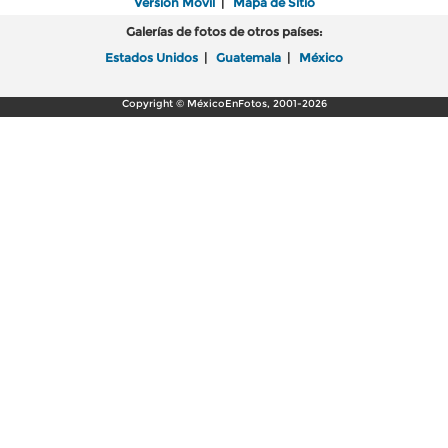
Versión Móvil
|
Mapa de Sitio
Galerías de fotos de otros países:
Estados Unidos
|
Guatemala
|
México
Copyright © MéxicoEnFotos, 2001-2026