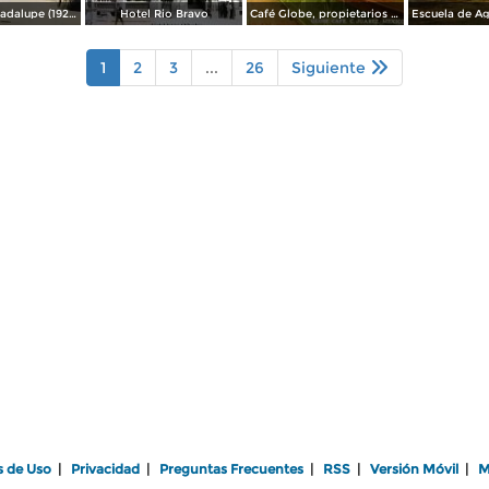
Misión de Guadalupe (1924)
Hotel Rio Bravo
Café Globe, propietarios Mooney & Hanlan
1
2
3
...
26
Siguiente
s de Uso
|
Privacidad
|
Preguntas Frecuentes
|
RSS
|
Versión Móvil
|
M