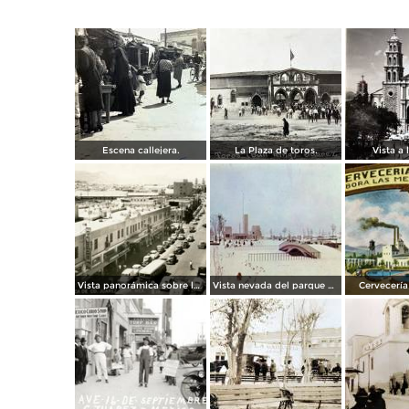
Escena callejera.
La Plaza de toros.
Vista a l
Vista panorámica sobre la Avenida 16 de Septiembre
Vista nevada del parque El Chamizal
Cervecería 