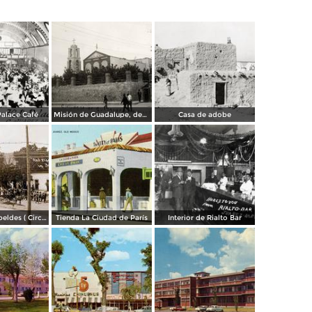
Palace Café
Misión de Guadalupe, depúes de la toma de Ciudad Juárez, durante la Revolución Mexicana
Casa de adobe
Escena de Rebeldes ( Circulada el 8 de Diciembre de 1913 ).
Tienda La Ciudad de París
Interior de Rialto Bar