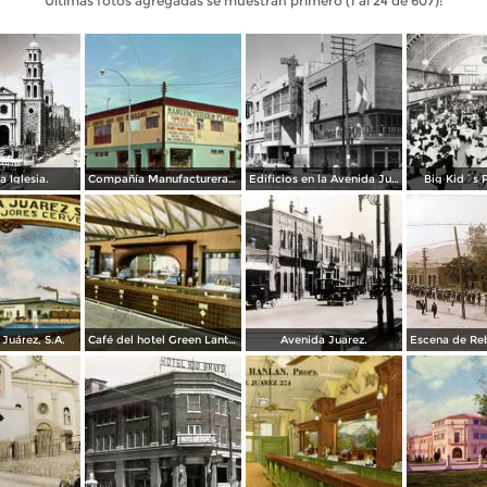
Últimas fotos agregadas se muestran primero (1 al 24 de 607):
a Iglesia.
Compañía Manufacturera Plamex, en el cruce de Insurgentes y Paraguay
Edificios en la Avenida Juárez
Big Kid´s 
Juárez, S.A.
Café del hotel Green Lantern Inn
Avenida Juarez.