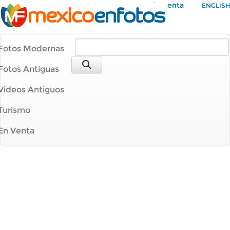
Mi Cuenta
ENGLISH
Fotos Modernas
Fotos Antiguas
Videos Antiguos
Turismo
En Venta