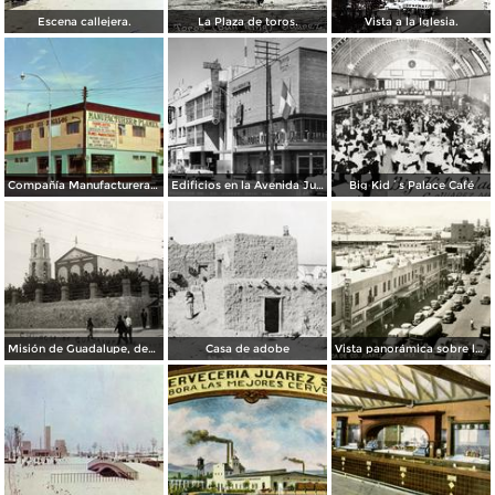
Escena callejera.
La Plaza de toros.
Vista a la Iglesia.
Compañía Manufacturera Plamex, en el cruce de Insurgentes y Paraguay
Edificios en la Avenida Juárez
Big Kid´s Palace Café
Misión de Guadalupe, depúes de la toma de Ciudad Juárez, durante la Revolución Mexicana
Casa de adobe
Vista panorámica sobre la Avenida 16 de Septiembre