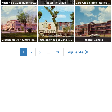
Misión de Guadalupe (1924)
Hotel Rio Bravo
Café Globe, propietarios Mooney & Hanlan
Escuela de Agricultura Hermanos Escobar
Instalaciones del Canal 5 XEJ TV
Hospital General
1
2
3
...
26
Siguiente