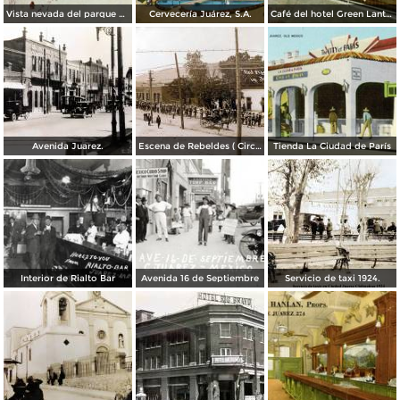
Vista nevada del parque El Chamizal
Cervecería Juárez, S.A.
Café del hotel Green Lantern Inn
Avenida Juarez.
Escena de Rebeldes ( Circulada el 8 de Diciembre de 1913 ).
Tienda La Ciudad de París
Interior de Rialto Bar
Avenida 16 de Septiembre
Servicio de taxi 1924.