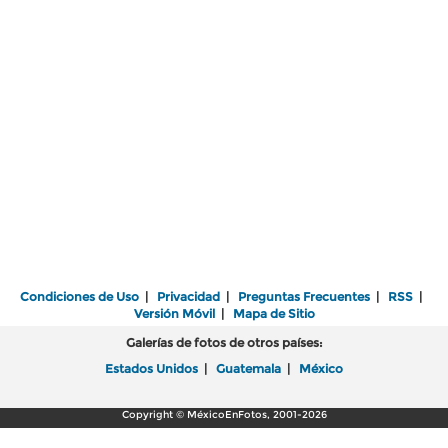
Condiciones de Uso
|
Privacidad
|
Preguntas Frecuentes
|
RSS
|
Versión Móvil
|
Mapa de Sitio
Galerías de fotos de otros países:
Estados Unidos
|
Guatemala
|
México
Copyright © MéxicoEnFotos, 2001-2026