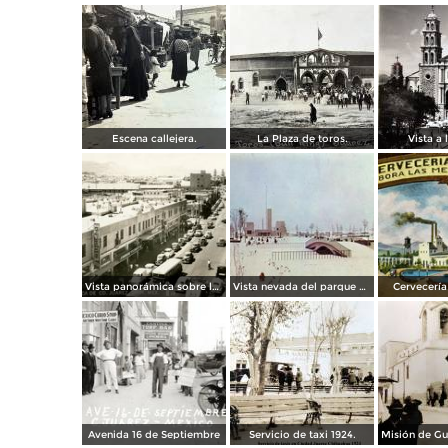
Escena callejera.
La Plaza de toros.
Vista a l
Vista panorámica sobre la Avenida 16 de Septiembre
Vista nevada del parque El Chamizal
Cervecería 
Avenida 16 de Septiembre
Servicio de taxi 1924.