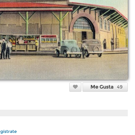
Me Gusta
49
gístrate