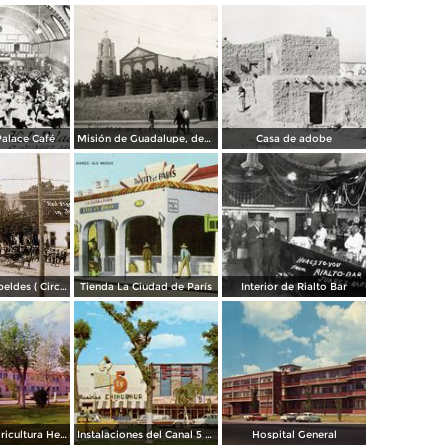
Palace Café
Misión de Guadalupe, depúes de la toma de Ciudad Juárez, durante la Revolución Mexicana
Casa de adobe
Escena de Rebeldes ( Circulada el 8 de Diciembre de 1913 ).
Tienda La Ciudad de París
Interior de Rialto Bar
Escuela de Agricultura Hermanos Escobar
Instalaciones del Canal 5 XEJ TV
Hospital General