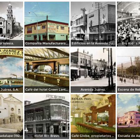
a Iglesia.
Compañía Manufacturera Plamex, en el cruce de Insurgentes y Paraguay
Edificios en la Avenida Juárez
Big Kid´s 
Juárez, S.A.
Café del hotel Green Lantern Inn
Avenida Juarez.
Misión de Guadalupe (1924)
Hotel Rio Bravo
Café Globe, propietarios Mooney & Hanlan