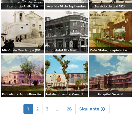
Interior de Rialto Bar
Avenida 16 de Septiembre
Servicio de taxi 1924.
Misión de Guadalupe (1924)
Hotel Rio Bravo
Café Globe, propietarios Mooney & Hanlan
Escuela de Agricultura Hermanos Escobar
Instalaciones del Canal 5 XEJ TV
Hospital General
1
2
3
...
26
Siguiente