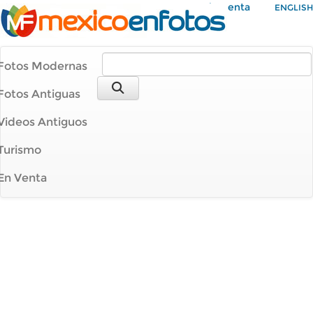
Mi Cuenta
ENGLISH
Fotos Modernas
Fotos Antiguas
Videos Antiguos
Turismo
En Venta