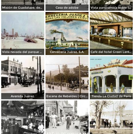
Misión de Guadalupe, depúes de la toma de Ciudad Juárez, durante la Revolución Mexicana
Casa de adobe
Vista panorámica sobre la Avenida 16 de Septiembre
Vista nevada del parque El Chamizal
Cervecería Juárez, S.A.
Café del hotel Green Lantern Inn
Avenida Juarez.
Escena de Rebeldes ( Circulada el 8 de Diciembre de 1913 ).
Tienda La Ciudad de París