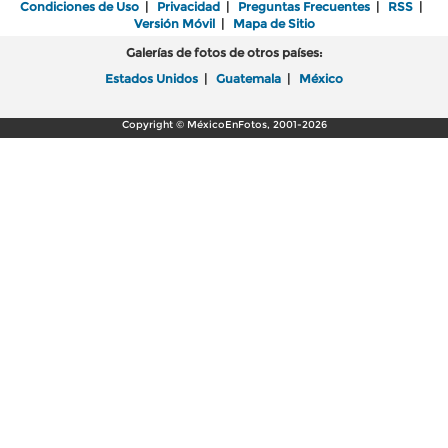
Condiciones de Uso
|
Privacidad
|
Preguntas Frecuentes
|
RSS
|
Versión Móvil
|
Mapa de Sitio
Galerías de fotos de otros países:
Estados Unidos
|
Guatemala
|
México
Copyright © MéxicoEnFotos, 2001-2026