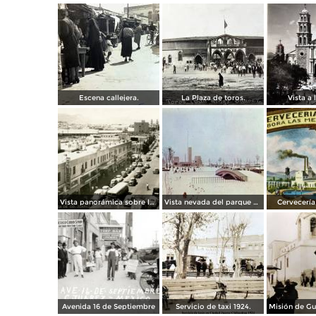
Escena callejera.
La Plaza de toros.
Vista a l
Vista panorámica sobre la Avenida 16 de Septiembre
Vista nevada del parque El Chamizal
Cervecería 
Avenida 16 de Septiembre
Servicio de taxi 1924.