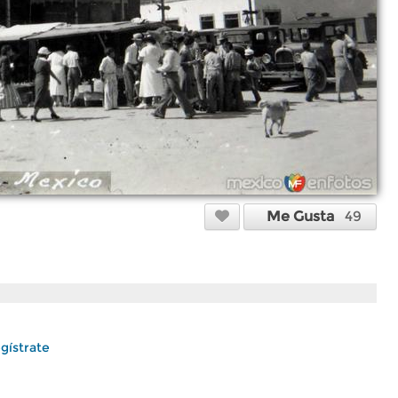
Me Gusta
49
gístrate