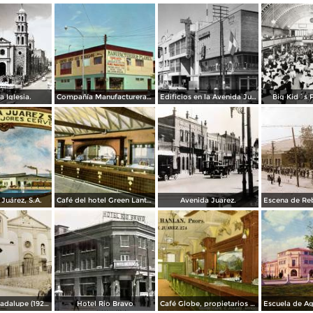
a Iglesia.
Compañía Manufacturera Plamex, en el cruce de Insurgentes y Paraguay
Edificios en la Avenida Juárez
Big Kid´s 
Juárez, S.A.
Café del hotel Green Lantern Inn
Avenida Juarez.
Misión de Guadalupe (1924)
Hotel Rio Bravo
Café Globe, propietarios Mooney & Hanlan