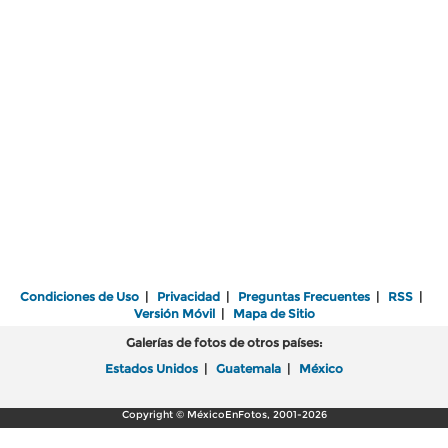
Condiciones de Uso
|
Privacidad
|
Preguntas Frecuentes
|
RSS
|
Versión Móvil
|
Mapa de Sitio
Galerías de fotos de otros países:
Estados Unidos
|
Guatemala
|
México
Copyright © MéxicoEnFotos, 2001-2026