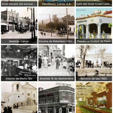
Vista nevada del parque El Chamizal
Cervecería Juárez, S.A.
Café del hotel Green Lantern Inn
Avenida Juarez.
Escena de Rebeldes ( Circulada el 8 de Diciembre de 1913 ).
Tienda La Ciudad de París
Interior de Rialto Bar
Avenida 16 de Septiembre
Servicio de taxi 1924.