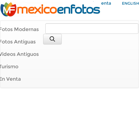
Mi Cuenta
ENGLISH
Fotos Modernas
Fotos Antiguas
Videos Antiguos
Turismo
En Venta