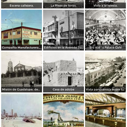
Escena callejera.
La Plaza de toros.
Vista a la Iglesia.
Compañía Manufacturera Plamex, en el cruce de Insurgentes y Paraguay
Edificios en la Avenida Juárez
Big Kid´s Palace Café
Misión de Guadalupe, depúes de la toma de Ciudad Juárez, durante la Revolución Mexicana
Casa de adobe
Vista panorámica sobre la Avenida 16 de Septiembre