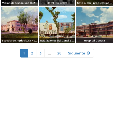
Misión de Guadalupe (1924)
Hotel Rio Bravo
Café Globe, propietarios Mooney & Hanlan
Escuela de Agricultura Hermanos Escobar
Instalaciones del Canal 5 XEJ TV
Hospital General
1
2
3
...
26
Siguiente