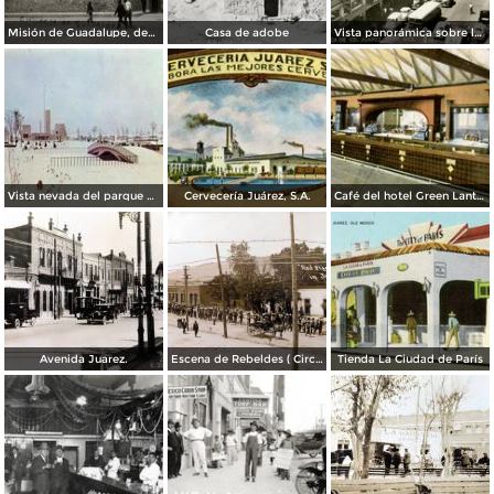
Misión de Guadalupe, depúes de la toma de Ciudad Juárez, durante la Revolución Mexicana
Casa de adobe
Vista panorámica sobre la Avenida 16 de Septiembre
Vista nevada del parque El Chamizal
Cervecería Juárez, S.A.
Café del hotel Green Lantern Inn
Avenida Juarez.
Escena de Rebeldes ( Circulada el 8 de Diciembre de 1913 ).
Tienda La Ciudad de París