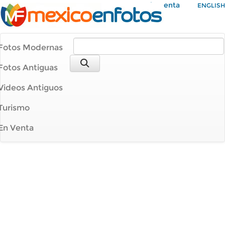
Mi Cuenta
ENGLISH
Fotos Modernas
Fotos Antiguas
Videos Antiguos
Turismo
En Venta