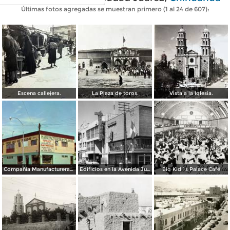
Últimas fotos agregadas se muestran primero (1 al 24 de 607):
Escena callejera.
La Plaza de toros.
Vista a la Iglesia.
Compañía Manufacturera Plamex, en el cruce de Insurgentes y Paraguay
Edificios en la Avenida Juárez
Big Kid´s Palace Café