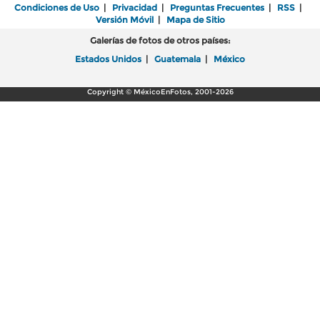
Condiciones de Uso
|
Privacidad
|
Preguntas Frecuentes
|
RSS
|
Versión Móvil
|
Mapa de Sitio
Galerías de fotos de otros países:
Estados Unidos
|
Guatemala
|
México
Copyright © MéxicoEnFotos, 2001-2026