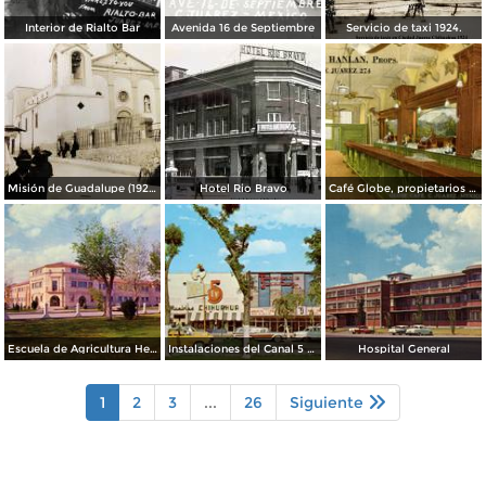
Interior de Rialto Bar
Avenida 16 de Septiembre
Servicio de taxi 1924.
Misión de Guadalupe (1924)
Hotel Rio Bravo
Café Globe, propietarios Mooney & Hanlan
Escuela de Agricultura Hermanos Escobar
Instalaciones del Canal 5 XEJ TV
Hospital General
1
2
3
...
26
Siguiente