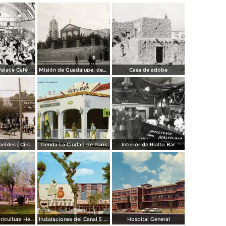
Palace Café
Misión de Guadalupe, depúes de la toma de Ciudad Juárez, durante la Revolución Mexicana
Casa de adobe
Escena de Rebeldes ( Circulada el 8 de Diciembre de 1913 ).
Tienda La Ciudad de París
Interior de Rialto Bar
Escuela de Agricultura Hermanos Escobar
Instalaciones del Canal 5 XEJ TV
Hospital General