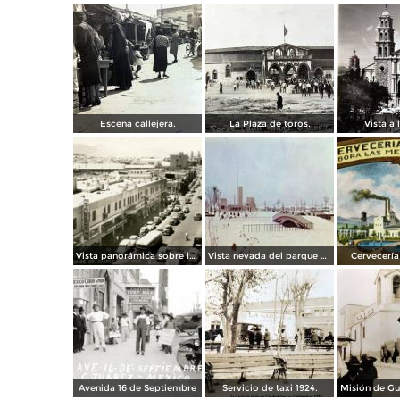
Escena callejera.
La Plaza de toros.
Vista a l
Vista panorámica sobre la Avenida 16 de Septiembre
Vista nevada del parque El Chamizal
Cervecería 
Avenida 16 de Septiembre
Servicio de taxi 1924.