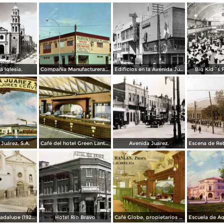
a Iglesia.
Compañía Manufacturera Plamex, en el cruce de Insurgentes y Paraguay
Edificios en la Avenida Juárez
Big Kid´s 
Juárez, S.A.
Café del hotel Green Lantern Inn
Avenida Juarez.
Misión de Guadalupe (1924)
Hotel Rio Bravo
Café Globe, propietarios Mooney & Hanlan