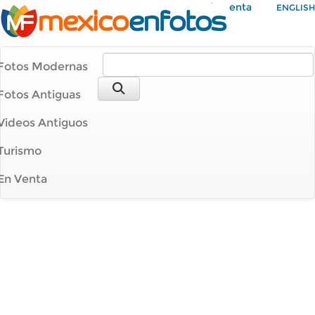
Mi Cuenta
ENGLISH
Fotos Modernas
Fotos Antiguas
Videos Antiguos
Turismo
En Venta