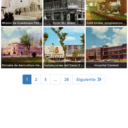
Misión de Guadalupe (1924)
Hotel Rio Bravo
Café Globe, propietarios Mooney & Hanlan
Escuela de Agricultura Hermanos Escobar
Instalaciones del Canal 5 XEJ TV
Hospital General
1
2
3
...
26
Siguiente