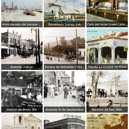
Vista nevada del parque El Chamizal
Cervecería Juárez, S.A.
Café del hotel Green Lantern Inn
Avenida Juarez.
Escena de Rebeldes ( Circulada el 8 de Diciembre de 1913 ).
Tienda La Ciudad de París
Interior de Rialto Bar
Avenida 16 de Septiembre
Servicio de taxi 1924.