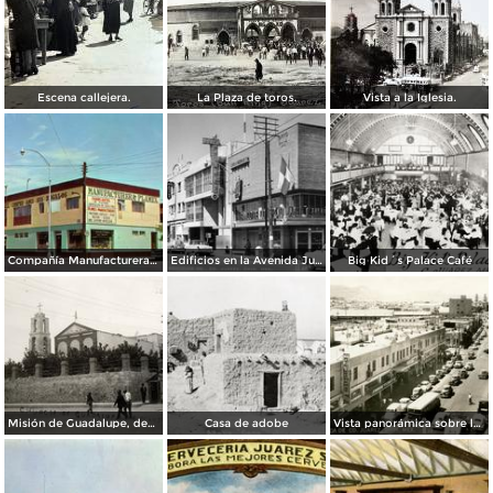
Escena callejera.
La Plaza de toros.
Vista a la Iglesia.
Compañía Manufacturera Plamex, en el cruce de Insurgentes y Paraguay
Edificios en la Avenida Juárez
Big Kid´s Palace Café
Misión de Guadalupe, depúes de la toma de Ciudad Juárez, durante la Revolución Mexicana
Casa de adobe
Vista panorámica sobre la Avenida 16 de Septiembre