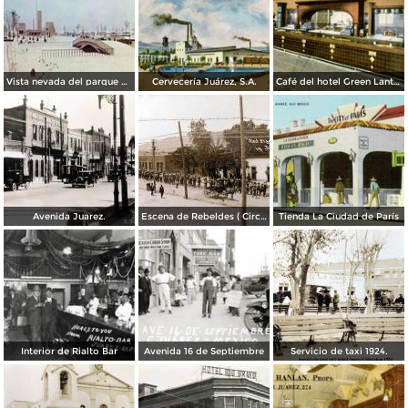
Vista nevada del parque El Chamizal
Cervecería Juárez, S.A.
Café del hotel Green Lantern Inn
Avenida Juarez.
Escena de Rebeldes ( Circulada el 8 de Diciembre de 1913 ).
Tienda La Ciudad de París
Interior de Rialto Bar
Avenida 16 de Septiembre
Servicio de taxi 1924.