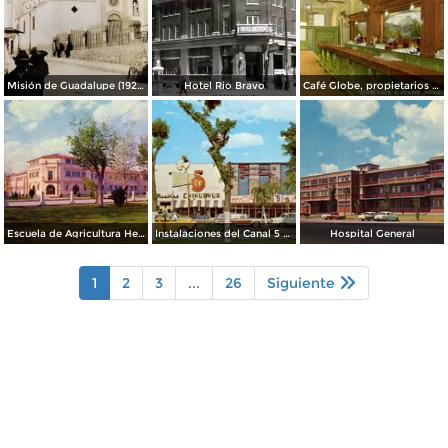
Misión de Guadalupe (1924)
Hotel Rio Bravo
Café Globe, propietarios Mooney & Hanlan
Escuela de Agricultura Hermanos Escobar
Instalaciones del Canal 5 XEJ TV
Hospital General
1
2
3
...
26
Siguiente