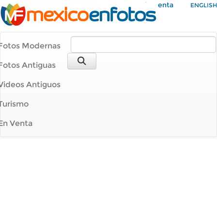
Mi Cuenta
ENGLISH
Fotos Modernas
Fotos Antiguas
Videos Antiguos
Turismo
En Venta