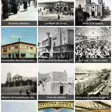
Escena callejera.
La Plaza de toros.
Vista a la Iglesia.
Compañía Manufacturera Plamex, en el cruce de Insurgentes y Paraguay
Edificios en la Avenida Juárez
Big Kid´s Palace Café
Misión de Guadalupe, depúes de la toma de Ciudad Juárez, durante la Revolución Mexicana
Casa de adobe
Vista panorámica sobre la Avenida 16 de Septiembre