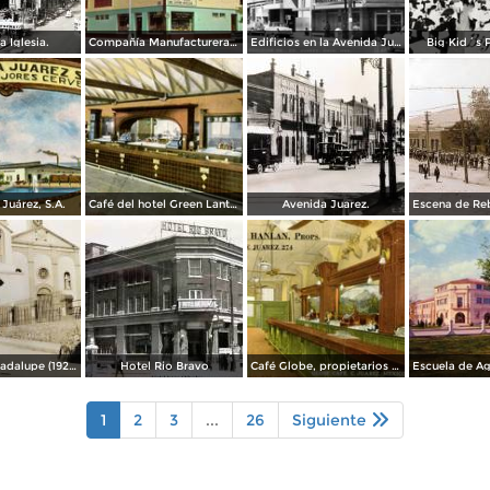
a Iglesia.
Compañía Manufacturera Plamex, en el cruce de Insurgentes y Paraguay
Edificios en la Avenida Juárez
Big Kid´s 
Juárez, S.A.
Café del hotel Green Lantern Inn
Avenida Juarez.
Misión de Guadalupe (1924)
Hotel Rio Bravo
Café Globe, propietarios Mooney & Hanlan
1
2
3
...
26
Siguiente