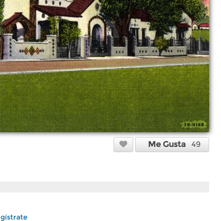
Me Gusta
49
gístrate