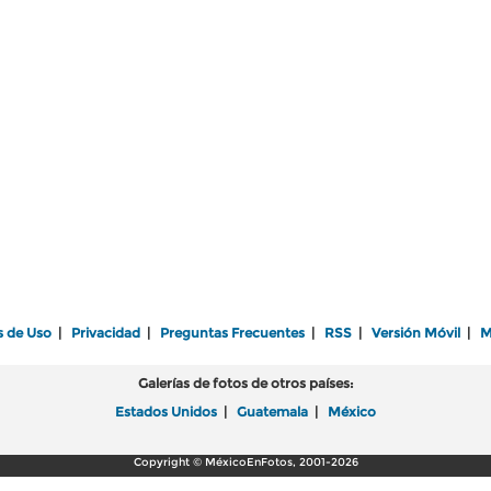
s de Uso
|
Privacidad
|
Preguntas Frecuentes
|
RSS
|
Versión Móvil
|
M
Galerías de fotos de otros países:
Estados Unidos
|
Guatemala
|
México
Copyright © MéxicoEnFotos, 2001-2026