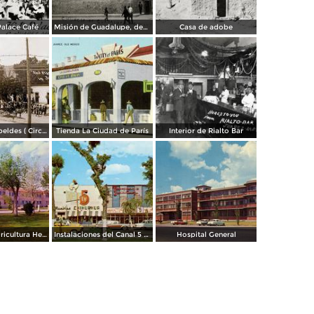
Palace Café
Misión de Guadalupe, depúes de la toma de Ciudad Juárez, durante la Revolución Mexicana
Casa de adobe
Escena de Rebeldes ( Circulada el 8 de Diciembre de 1913 ).
Tienda La Ciudad de París
Interior de Rialto Bar
Escuela de Agricultura Hermanos Escobar
Instalaciones del Canal 5 XEJ TV
Hospital General