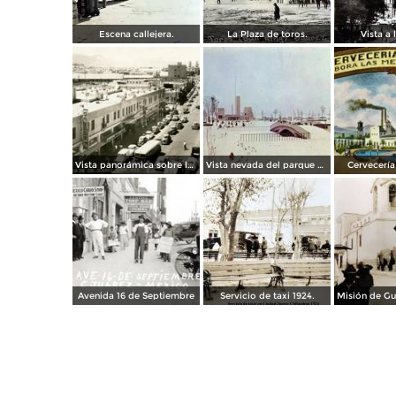
Escena callejera.
La Plaza de toros.
Vista a l
Vista panorámica sobre la Avenida 16 de Septiembre
Vista nevada del parque El Chamizal
Cervecería 
Avenida 16 de Septiembre
Servicio de taxi 1924.