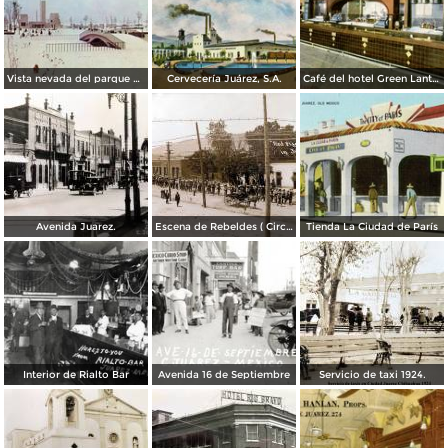
Vista nevada del parque El Chamizal
Cervecería Juárez, S.A.
Café del hotel Green Lantern Inn
Avenida Juarez.
Escena de Rebeldes ( Circulada el 8 de Diciembre de 1913 ).
Tienda La Ciudad de París
Interior de Rialto Bar
Avenida 16 de Septiembre
Servicio de taxi 1924.