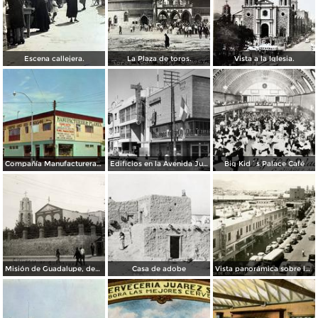
Escena callejera.
La Plaza de toros.
Vista a la Iglesia.
Compañía Manufacturera Plamex, en el cruce de Insurgentes y Paraguay
Edificios en la Avenida Juárez
Big Kid´s Palace Café
Misión de Guadalupe, depúes de la toma de Ciudad Juárez, durante la Revolución Mexicana
Casa de adobe
Vista panorámica sobre la Avenida 16 de Septiembre