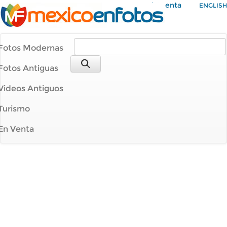
Mi Cuenta
ENGLISH
Fotos Modernas
Fotos Antiguas
Videos Antiguos
Turismo
En Venta