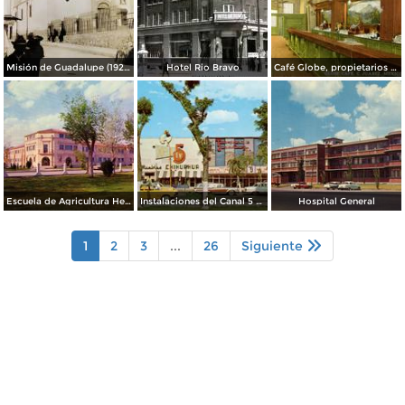
Misión de Guadalupe (1924)
Hotel Rio Bravo
Café Globe, propietarios Mooney & Hanlan
Escuela de Agricultura Hermanos Escobar
Instalaciones del Canal 5 XEJ TV
Hospital General
1
2
3
...
26
Siguiente