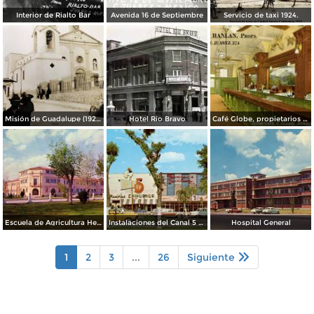
Interior de Rialto Bar
Avenida 16 de Septiembre
Servicio de taxi 1924.
Misión de Guadalupe (1924)
Hotel Rio Bravo
Café Globe, propietarios Mooney & Hanlan
Escuela de Agricultura Hermanos Escobar
Instalaciones del Canal 5 XEJ TV
Hospital General
1
2
3
...
26
Siguiente