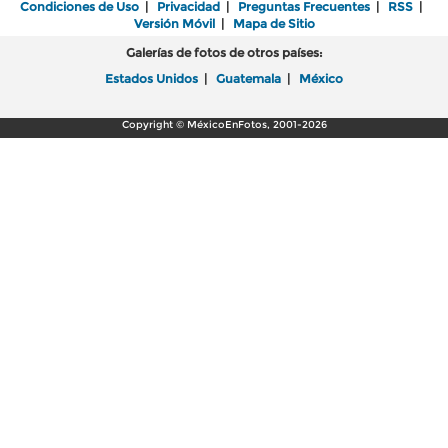
Condiciones de Uso
|
Privacidad
|
Preguntas Frecuentes
|
RSS
|
Versión Móvil
|
Mapa de Sitio
Galerías de fotos de otros países:
Estados Unidos
|
Guatemala
|
México
Copyright © MéxicoEnFotos, 2001-2026