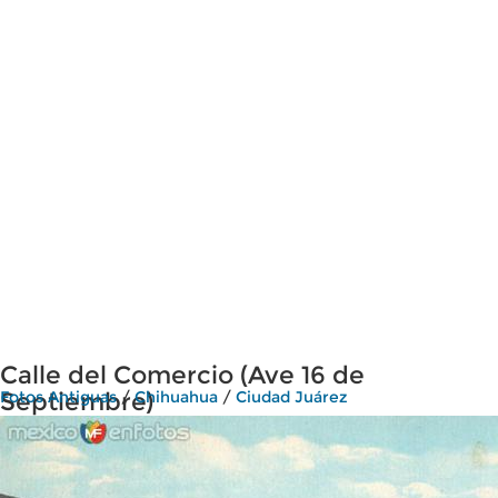
Calle del Comercio (Ave 16 de
Septiembre)
Fotos Antiguas
/
Chihuahua
/
Ciudad Juárez