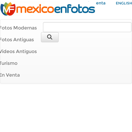
Mi Cuenta
ENGLISH
Fotos Modernas
Fotos Antiguas
Videos Antiguos
Turismo
En Venta