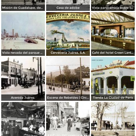
Misión de Guadalupe, depúes de la toma de Ciudad Juárez, durante la Revolución Mexicana
Casa de adobe
Vista panorámica sobre la Avenida 16 de Septiembre
Vista nevada del parque El Chamizal
Cervecería Juárez, S.A.
Café del hotel Green Lantern Inn
Avenida Juarez.
Escena de Rebeldes ( Circulada el 8 de Diciembre de 1913 ).
Tienda La Ciudad de París