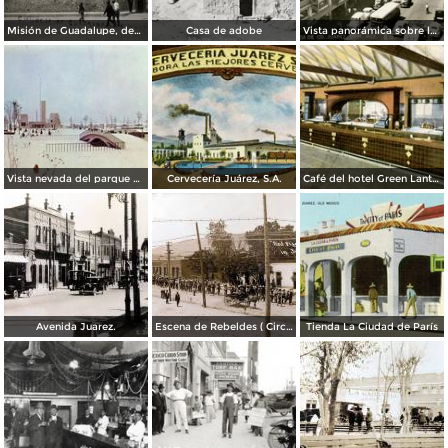
Misión de Guadalupe, depúes de la toma de Ciudad Juárez, durante la Revolución Mexicana
Casa de adobe
Vista panorámica sobre la Avenida 16 de Septiembre
Vista nevada del parque El Chamizal
Cervecería Juárez, S.A.
Café del hotel Green Lantern Inn
Avenida Juarez.
Escena de Rebeldes ( Circulada el 8 de Diciembre de 1913 ).
Tienda La Ciudad de París