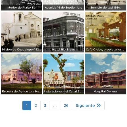
Interior de Rialto Bar
Avenida 16 de Septiembre
Servicio de taxi 1924.
Misión de Guadalupe (1924)
Hotel Rio Bravo
Café Globe, propietarios Mooney & Hanlan
Escuela de Agricultura Hermanos Escobar
Instalaciones del Canal 5 XEJ TV
Hospital General
1
2
3
...
26
Siguiente