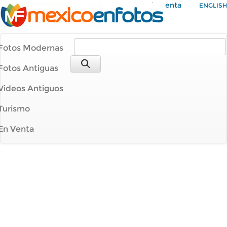
Mi Cuenta
ENGLISH
Fotos Modernas
Fotos Antiguas
Videos Antiguos
Turismo
En Venta