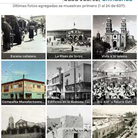
Últimas fotos agregadas se muestran primero (1 al 24 de 607):
Escena callejera.
La Plaza de toros.
Vista a la Iglesia.
Compañía Manufacturera Plamex, en el cruce de Insurgentes y Paraguay
Edificios en la Avenida Juárez
Big Kid´s Palace Café