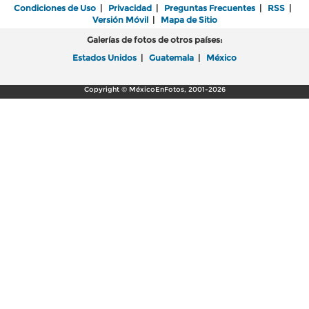
Condiciones de Uso
|
Privacidad
|
Preguntas Frecuentes
|
RSS
|
Versión Móvil
|
Mapa de Sitio
Galerías de fotos de otros países:
Estados Unidos
|
Guatemala
|
México
Copyright © MéxicoEnFotos, 2001-2026