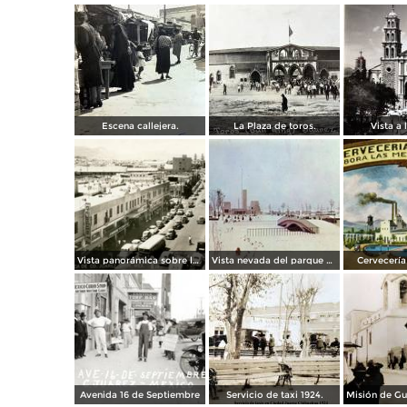
Escena callejera.
La Plaza de toros.
Vista a l
Vista panorámica sobre la Avenida 16 de Septiembre
Vista nevada del parque El Chamizal
Cervecería 
Avenida 16 de Septiembre
Servicio de taxi 1924.