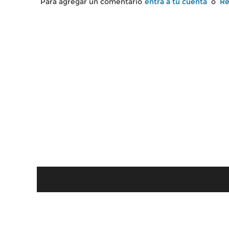
Para agregar un comentario
entra a tu cuenta
o
Re