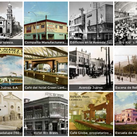
a Iglesia.
Compañía Manufacturera Plamex, en el cruce de Insurgentes y Paraguay
Edificios en la Avenida Juárez
Big Kid´s 
Juárez, S.A.
Café del hotel Green Lantern Inn
Avenida Juarez.
Misión de Guadalupe (1924)
Hotel Rio Bravo
Café Globe, propietarios Mooney & Hanlan