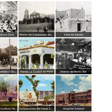
Palace Café
Misión de Guadalupe, depúes de la toma de Ciudad Juárez, durante la Revolución Mexicana
Casa de adobe
Escena de Rebeldes ( Circulada el 8 de Diciembre de 1913 ).
Tienda La Ciudad de París
Interior de Rialto Bar
Escuela de Agricultura Hermanos Escobar
Instalaciones del Canal 5 XEJ TV
Hospital General