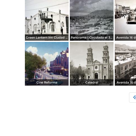
Green Lantern Inn Ciudad Juárez, Chihuahua.
Panorama ( Circulada el 3 de Marzo de 1952 ).
Avenida 16 d
Cine Reforma
Catedral
Avenida 16 