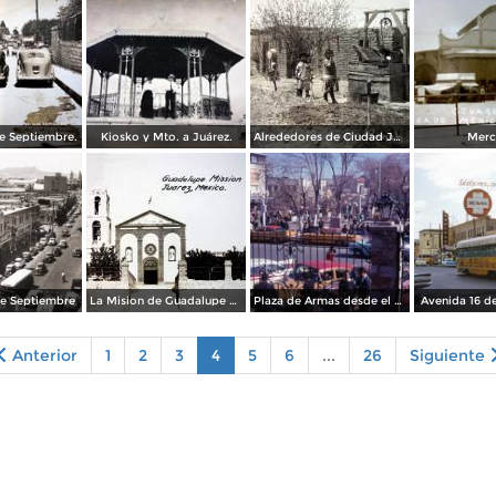
e Septiembre.
Kiosko y Mto. a Juárez.
Alrededores de Ciudad Juárez, Chihuahua por el fotografo Walter H Horne.
Merc
de Septiembre
La Mision de Guadalupe Ciudad Juárez, Chihuahua.
Plaza de Armas desde el atrio de la catedral (1968)
Avenida 16 d
Anterior
1
2
3
4
5
6
...
26
Siguiente