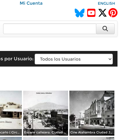
Mi Cuenta
ENGLISH
s por Usuario:
El gran Montecarlo ( Circulada el 30 de Octubre de 1927 ).
Escena callejera. Ciudad Juárez, Chihuahua ( Circulada el 30 de Septiembre de 1930 ).
Cine Alahambra Ciudad Juárez, Chihuahua.