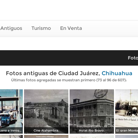
 Antiguos
Turismo
En Venta
Foto
Fotos antiguas de Ciudad Juárez,
Chihuahua
Últimas fotos agregadas se muestran primero (73 al 96 de 607):
Cruzando Aduana e Inmigracion Ciudad Juárez, Chihuahua
Cine Alahambra.
Hotel Rio Bravo.