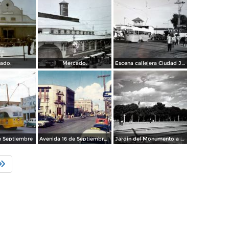
ado.
Mercado.
Escena callejera Ciudad Juárez, Chihuahua .
e Septiembre
Avenida 16 de Septiembre y antigua terminal de autobuses Greyhound
Jardin del Monumento a Juarez.