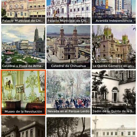
Palacio Municipal de Chihuahua
Palacio Municipal de Chihuahua
Avenida Independencia
Catedral y Plaza de Armas de Chihuahua
Catedral de Chihuahua
La Quinta Gameros en un día nevado
Nevada en el Parque Lerdo
Jadín de la Quinta de la Sra. Luz C. de Villa
Museo de la Revolución