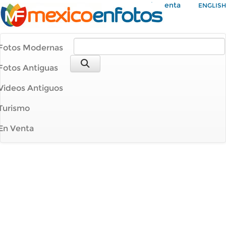
Mi Cuenta
ENGLISH
Fotos Modernas
Fotos Antiguas
Videos Antiguos
Turismo
En Venta