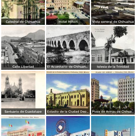
Catedral de Chihuahua
Hotel Hilton
Vista general de Chihuahua
Calle Libertad
El Acueducto de Chihuahua
Iglesia de la Trinidad
Santuario de Guadalupe
Estadio de la Ciudad Deportiva
Plaza de Armas de Chihuahua